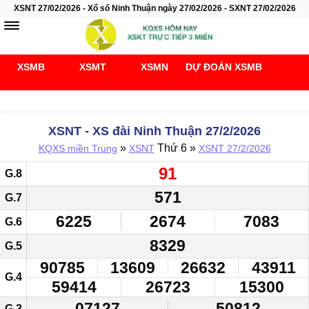
XSNT 27/02/2026 - Xổ số Ninh Thuận ngày 27/02/2026 - SXNT 27/02/2026
XSMB
XSMT
XSMN
DỰ ĐOÁN XSMB
Soi cầu 247
XSNT - XS đài Ninh Thuận 27/2/2026
»
Thứ 6 »
KQXS miền Trung
XSNT
XSNT 27/2/2026
91
G.8
571
G.7
6225
2674
7083
G.6
8329
G.5
90785
13609
26632
43911
G.4
59414
26723
15300
07127
50812
G.3