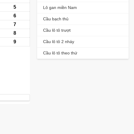
5
Lô gan miền Nam
6
Cầu bạch thủ
7
Cầu lô tô trượt
8
Cầu lô tô 2 nháy
9
Cầu lô tô theo thứ