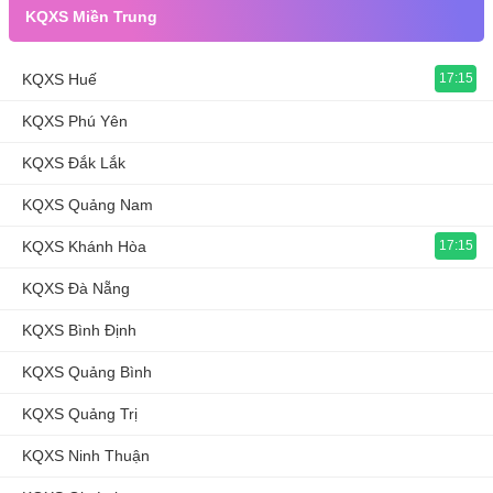
KQXS Miền Trung
KQXS Huế
17:15
KQXS Phú Yên
KQXS Đắk Lắk
KQXS Quảng Nam
KQXS Khánh Hòa
17:15
KQXS Đà Nẵng
KQXS Bình Định
KQXS Quảng Bình
KQXS Quảng Trị
KQXS Ninh Thuận