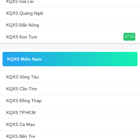
KQXS Gia Lai
KQXS Quảng Ngãi
KQXS Đắk Nông
KQXS Kon Tum
17:15
KQXS Miền Nam
KQXS Vũng Tàu
KQXS Cần Thơ
KQXS Đồng Tháp
KQXS TP.HCM
KQXS Cà Mau
KQXS Bến Tre