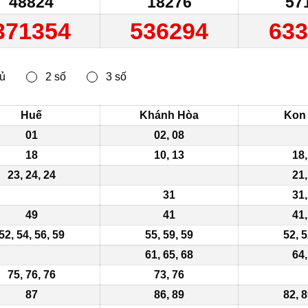
48824
18276
57
371354
536294
633
Huế
Khánh Hòa
Kon
01
02, 08
18
10, 13
18
23, 24, 24
21,
31
31,
49
41
41,
52,
54
, 56, 59
55, 59, 59
52, 5
61, 65, 68
64,
75, 76, 76
73, 76
87
86, 89
82, 8