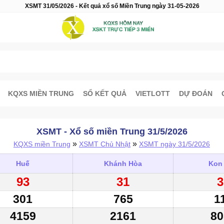
XSMT 31/05/2026 - Kết quả xổ số Miền Trung ngày 31-05-2026
Soi cầu 247
KQXS MIỀN TRUNG
SỔ KẾT QUẢ
VIETLOTT
DỰ ĐOÁN
XSMT - Xổ số miền Trung 31/5/2026
»
»
KQXS miền Trung
XSMT Chủ Nhật
XSMT ngày 31/5/2026
Huế
Khánh Hòa
Kon
93
31
3
301
765
1
4159
2161
80