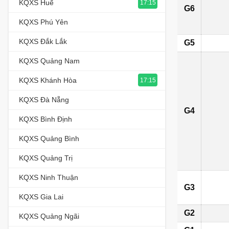
KQXS Huế
17:15
G6
KQXS Phú Yên
KQXS Đắk Lắk
G5
KQXS Quảng Nam
KQXS Khánh Hòa
17:15
KQXS Đà Nẵng
G4
KQXS Bình Định
KQXS Quảng Bình
KQXS Quảng Trị
KQXS Ninh Thuận
G3
KQXS Gia Lai
G2
KQXS Quảng Ngãi