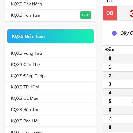
G1
KQXS Đắk Nông
ĐB
KQXS Kon Tum
17:15
KQXS Miền Nam
Đầu
KQXS Vũng Tàu
0
KQXS Cần Thơ
1
2
KQXS Đồng Tháp
3
KQXS TP.HCM
4
KQXS Cà Mau
5
KQXS Bến Tre
6
7
KQXS Bạc Liêu
8
KQXS Sóc Trăng