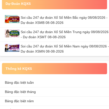
Dự Đoán KQXS
Soi cầu 247 dự đoán Xổ Số Miền Bắc ngày 08/08/2026 -
Dự đoán XSMB 08-08-2026
Soi cầu 247 dự đoán Xổ Số Miền Trung ngày 08/08/2026
- Dự đoán XSMT 08-08-2026
Soi cầu 247 dự đoán Xổ Số Miền Nam ngày 08/08/2026 -
Dự đoán XSMN 08-08-2026
Thống kê KQXS
Bảng đặc biệt tuần
Bảng đặc biệt tháng
Bảng đặc biệt năm