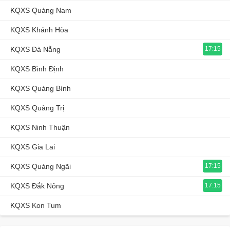
KQXS Quảng Nam
KQXS Khánh Hòa
KQXS Đà Nẵng
17:15
KQXS Bình Định
KQXS Quảng Bình
KQXS Quảng Trị
KQXS Ninh Thuận
KQXS Gia Lai
KQXS Quảng Ngãi
17:15
KQXS Đắk Nông
17:15
KQXS Kon Tum