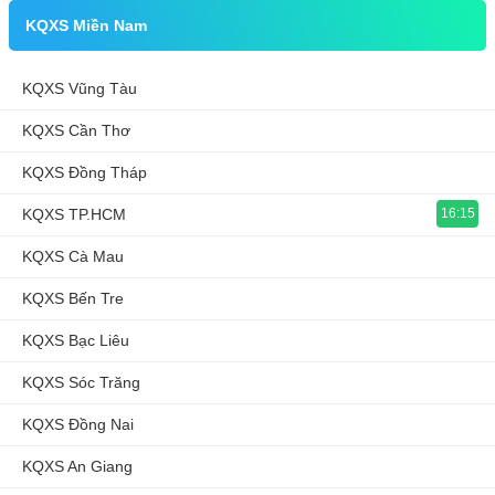
KQXS Miền Nam
KQXS Vũng Tàu
KQXS Cần Thơ
KQXS Đồng Tháp
KQXS TP.HCM
16:15
KQXS Cà Mau
KQXS Bến Tre
KQXS Bạc Liêu
KQXS Sóc Trăng
KQXS Đồng Nai
KQXS An Giang