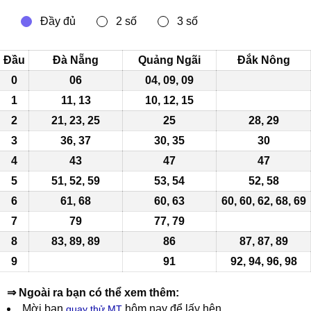
Đầu
Đà Nẵng
Quảng Ngãi
Đắk Nông
0
06
04, 09, 09
1
11, 13
10, 12, 15
2
21, 23, 25
25
28, 29
3
36
, 37
30, 35
30
4
43
47
47
5
51, 52, 59
53,
54
52, 58
6
61, 68
60, 63
60, 60, 62, 68,
69
7
79
77, 79
8
83, 89, 89
86
87, 87, 89
9
91
92, 94, 96, 98
⇒ Ngoài ra bạn có thể xem thêm:
Mời bạn
hôm nay để lấy hên
quay thử MT