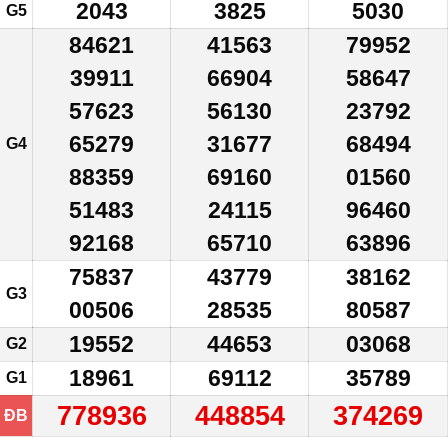
2043
3825
5030
G5
84621
41563
79952
39911
66904
58647
57623
56130
23792
65279
31677
68494
G4
88359
69160
01560
51483
24115
96460
92168
65710
63896
75837
43779
38162
G3
00506
28535
80587
19552
44653
03068
G2
18961
69112
35789
G1
778936
448854
374269
ĐB