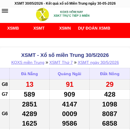
XSMT 30/05/2026 - Kết quả xổ số Miền Trung ngày 30-05-2026
XSMB
XSMT
XSMN
DỰ ĐOÁN XSMB
Soi cầu 247
XSMT - Xổ số miền Trung 30/5/2026
»
»
KQXS miền Trung
XSMT Thứ 7
XSMT ngày 30/5/2026
Đà Nẵng
Quảng Ngãi
Đắk Nông
13
91
29
G8
589
909
428
G7
2851
4147
1098
4289
0009
8087
G6
1625
9586
6858