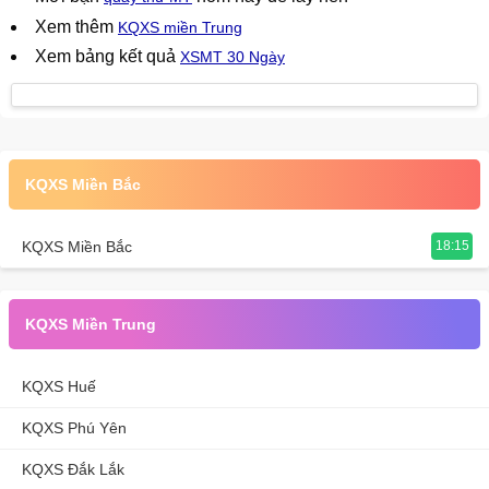
Xem thêm
KQXS miền Trung
Xem bảng kết quả
XSMT 30 Ngày
KQXS Miền Bắc
KQXS Miền Bắc
18:15
KQXS Miền Trung
KQXS Huế
KQXS Phú Yên
KQXS Đắk Lắk