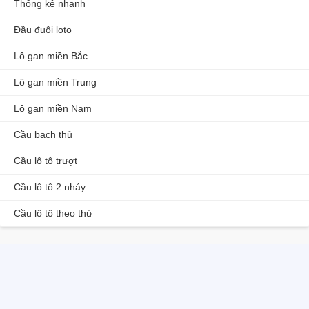
Thống kê nhanh
Đầu đuôi loto
Lô gan miền Bắc
Lô gan miền Trung
Lô gan miền Nam
Cầu bạch thủ
Cầu lô tô trượt
Cầu lô tô 2 nháy
Cầu lô tô theo thứ
F8bet
rổng bạch kim 777
lo top