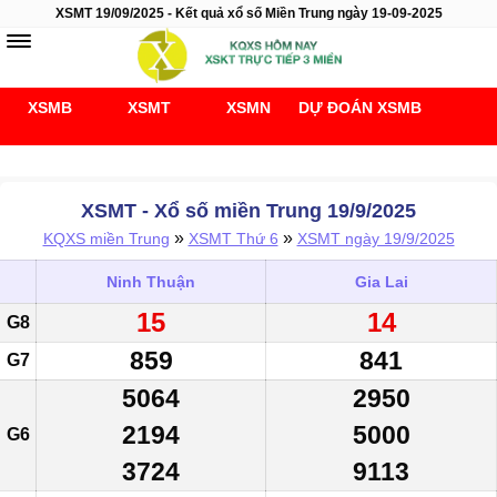
XSMT 19/09/2025 - Kết quả xổ số Miền Trung ngày 19-09-2025
XSMB
XSMT
XSMN
DỰ ĐOÁN XSMB
Soi cầu 247
XSMT - Xổ số miền Trung 19/9/2025
»
»
KQXS miền Trung
XSMT Thứ 6
XSMT ngày 19/9/2025
Ninh Thuận
Gia Lai
15
14
G8
859
841
G7
5064
2950
2194
5000
G6
3724
9113