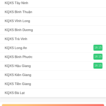
KQXS Tây Ninh
KQXS Bình Thuận
KQXS Vĩnh Long
KQXS Bình Dương
KQXS Trà Vinh
KQXS Long An
16:15
KQXS Bình Phước
16:15
KQXS Hậu Giang
16:15
KQXS Kiên Giang
KQXS Tiền Giang
KQXS Đà Lạt