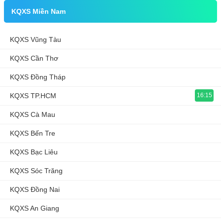
KQXS Miền Nam
KQXS Vũng Tàu
KQXS Cần Thơ
KQXS Đồng Tháp
KQXS TP.HCM
16:15
KQXS Cà Mau
KQXS Bến Tre
KQXS Bạc Liêu
KQXS Sóc Trăng
KQXS Đồng Nai
KQXS An Giang