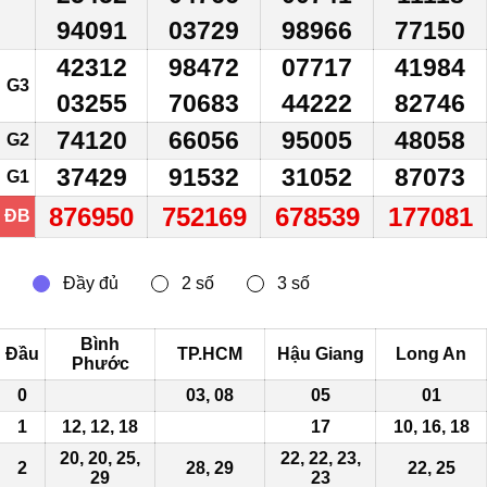
94091
03729
98966
77150
42312
98472
07717
41984
G3
03255
70683
44222
82746
74120
66056
95005
48058
G2
37429
91532
31052
87073
G1
876950
752169
678539
177081
ĐB
Bình
Đầu
TP.HCM
Hậu Giang
Long An
Phước
0
03, 08
05
01
1
12, 12, 18
17
10, 16, 18
20, 20, 25,
22, 22, 23,
2
28, 29
22, 25
29
23