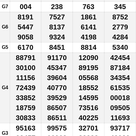
004
238
763
345
G7
8191
7527
1861
8752
5447
8137
6141
2779
G6
9058
9324
4198
4284
6170
8451
8814
5340
G5
88791
91170
12090
42454
30100
45347
89195
87184
11156
39604
05568
34354
72439
40770
18552
61535
G4
33852
39529
14595
00018
18759
86507
73516
09505
30833
86511
40225
11693
95163
99575
32701
93717
G3