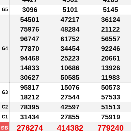
3096
5101
5145
G5
54501
47217
36124
75976
48284
21122
96747
61752
56557
77870
34454
92246
G4
94468
25223
20661
14833
10686
13926
30627
50585
11983
95817
15076
50573
G3
18212
27544
57533
78395
42597
51513
G2
31434
27855
75919
G1
276274
414382
779240
ĐB