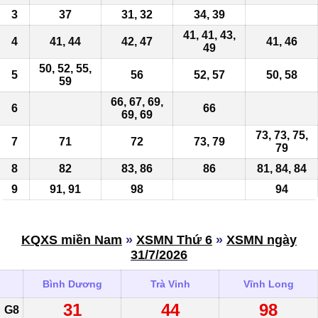
3
37
31, 32
34,
39
41, 41, 43,
4
41, 44
42, 47
41, 46
49
50
, 52, 55,
5
56
52, 57
50, 58
59
66, 67,
69
,
6
66
69
,
69
73, 73, 75,
7
71
72
73, 79
79
8
82
83, 86
86
81
, 84, 84
9
91, 91
98
94
KQXS miền Nam
»
XSMN Thứ 6
»
XSMN ngày
31/7/2026
Bình Dương
Trà Vinh
Vĩnh Long
31
44
98
G8