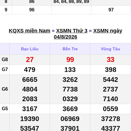
8
86
84, 84, 88, 89, 89
9
96
97
KQXS miền Nam
»
XSMN Thứ 3
»
XSMN ngày
04/8/2026
Bạc Liêu
Bến Tre
Vũng Tàu
27
99
33
G8
479
133
398
G7
6665
3262
5442
4804
7738
2737
G6
2083
0329
7140
3167
3669
0559
G5
19390
06969
37278
53547
37901
43377