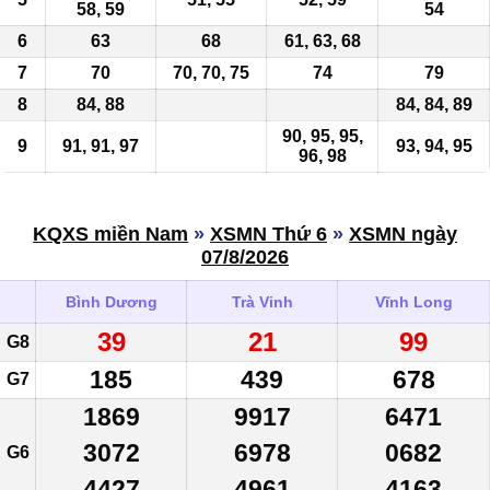
58, 59
54
6
63
68
61, 63, 68
7
70
70, 70, 75
74
79
8
84, 88
84, 84, 89
90, 95, 95,
9
91, 91, 97
93, 94,
95
96, 98
KQXS miền Nam
»
XSMN Thứ 6
»
XSMN ngày
07/8/2026
Bình Dương
Trà Vinh
Vĩnh Long
39
21
99
G8
185
439
678
G7
1869
9917
6471
3072
6978
0682
G6
4427
4961
4163