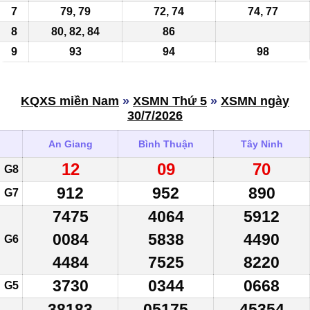
7
79, 79
72, 74
74, 77
8
80, 82, 84
86
9
93
94
98
KQXS miền Nam
»
XSMN Thứ 5
»
XSMN ngày
30/7/2026
An Giang
Bình Thuận
Tây Ninh
12
09
70
G8
912
952
890
G7
7475
4064
5912
0084
5838
4490
G6
4484
7525
8220
3730
0344
0668
G5
38183
05175
45354