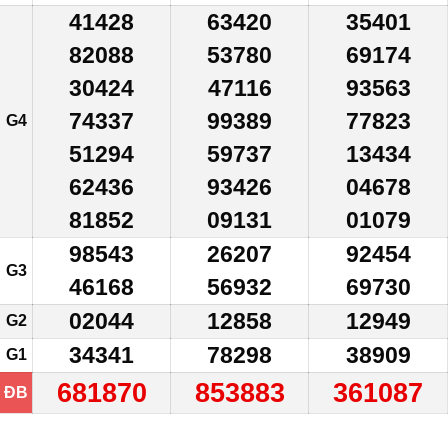
41428
63420
35401
82088
53780
69174
30424
47116
93563
74337
99389
77823
G4
51294
59737
13434
62436
93426
04678
81852
09131
01079
98543
26207
92454
G3
46168
56932
69730
02044
12858
12949
G2
34341
78298
38909
G1
681870
853883
361087
ĐB