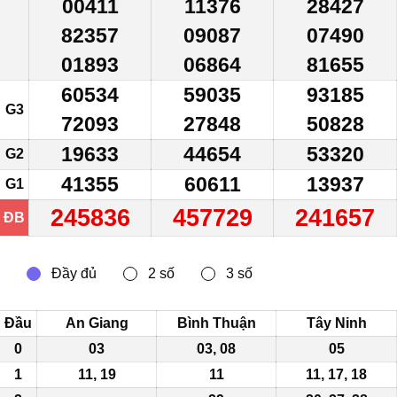
00411
11376
28427
82357
09087
07490
01893
06864
81655
60534
59035
93185
G3
72093
27848
50828
19633
44654
53320
G2
41355
60611
13937
G1
245836
457729
241657
ĐB
Đầu
An Giang
Bình Thuận
Tây Ninh
0
03
03, 08
05
1
11, 19
11
11, 17, 18