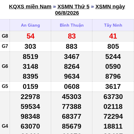
KQXS miền Nam
»
XSMN Thứ 5
»
XSMN ngày
06/8/2026
An Giang
Bình Thuận
Tây Ninh
54
83
41
G8
303
883
805
G7
8519
3467
5244
3148
8264
0590
G6
8395
9634
8796
0159
0608
3617
G5
22978
45303
63730
59534
77388
02118
98348
68377
72294
63070
85679
18811
G4