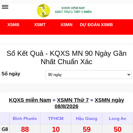
XSMB
XSMT
XSMN
DỰ ĐOÁN XSMB
Soi cầu 247
Sổ Kết Quả - KQXS MN 90 Ngày Gần
Nhất Chuẩn Xác
Số ngày
KQXS miền Nam
»
XSMN Thứ 7
»
XSMN ngày
08/8/2026
Bình Phước
TP.HCM
Hậu Giang
Long An
88
10
59
50
G8