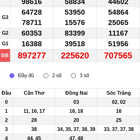
98616
58834
44602
64728
53950
54864
G3
78711
15576
25065
60353
83399
11167
G2
16388
39518
51956
G1
897277
225620
707565
ĐB
Đầu
Cần Thơ
Đồng Nai
Sóc Trăng
0
03
02, 02
1
11, 16, 17
16, 18
16
2
28
20
25
3
38
34, 35, 37, 38, 39
33, 37, 37, 38
4
44, 45
47, 48