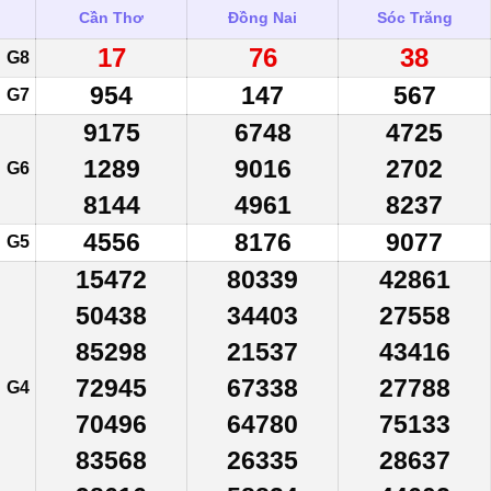
Cần Thơ
Đồng Nai
Sóc Trăng
17
76
38
G8
954
147
567
G7
9175
6748
4725
1289
9016
2702
G6
8144
4961
8237
4556
8176
9077
G5
15472
80339
42861
50438
34403
27558
85298
21537
43416
72945
67338
27788
G4
70496
64780
75133
83568
26335
28637