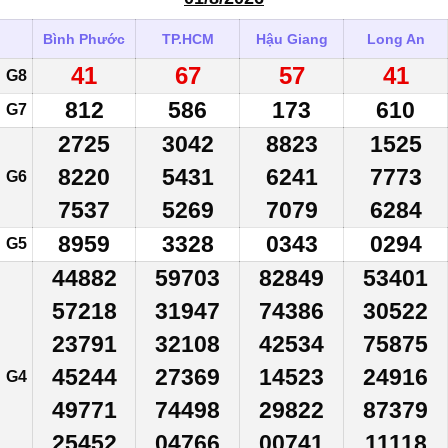
Bình Phước
TP.HCM
Hậu Giang
Long An
41
67
57
41
G8
812
586
173
610
G7
2725
3042
8823
1525
8220
5431
6241
7773
G6
7537
5269
7079
6284
8959
3328
0343
0294
G5
44882
59703
82849
53401
57218
31947
74386
30522
23791
32108
42534
75875
45244
27369
14523
24916
G4
49771
74498
29822
87379
25452
04766
00741
11118