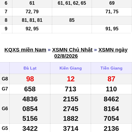
6
61
61, 61, 62,
65
69
7
72, 79
71, 75
8
81, 81, 81
85
9
92, 95
91, 95
KQXS miền Nam
»
XSMN Chủ Nhật
»
XSMN ngày
02/8/2026
Đà Lạt
Kiên Giang
Tiền Giang
98
12
87
G8
658
713
110
G7
4836
2155
8462
0854
2745
8164
G6
5156
1882
7054
3422
3714
2136
G5