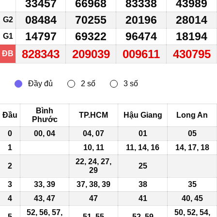
33457
66968
83338
43989
08484
70255
20196
28014
G2
14797
69322
96474
18194
G1
828343
209039
009611
430795
ĐB
Bình
Đầu
TP.HCM
Hậu Giang
Long An
Phước
0
00, 04
04, 07
01
05
1
10, 11
11
, 14, 16
14, 17, 18
22, 24, 27,
2
25
29
3
33, 39
37, 38,
39
38
35
4
43
, 47
47
41
40, 45
52, 56, 57,
50, 52, 54,
5
51, 55
52, 59