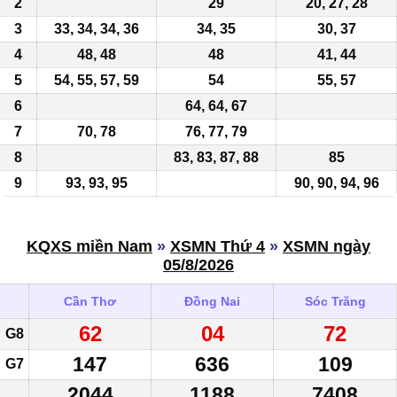
2
29
20, 27, 28
3
33, 34, 34,
36
34, 35
30, 37
4
48, 48
48
41, 44
5
54, 55, 57, 59
54
55,
57
6
64, 64, 67
7
70, 78
76, 77, 79
8
83, 83, 87, 88
85
9
93, 93, 95
90, 90, 94, 96
KQXS miền Nam
»
XSMN Thứ 4
»
XSMN ngày
05/8/2026
Cần Thơ
Đồng Nai
Sóc Trăng
62
04
72
G8
147
636
109
G7
2044
1188
7408