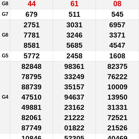
44
61
08
G8
679
511
545
G7
2751
3031
6957
7781
3246
3371
G6
8581
5685
4547
5772
2458
1608
G5
82848
98361
82375
78795
33249
76222
88739
35157
10009
47510
94637
13950
G4
49881
23162
31331
82061
21222
72521
87749
01822
21526
10846
52305
40469