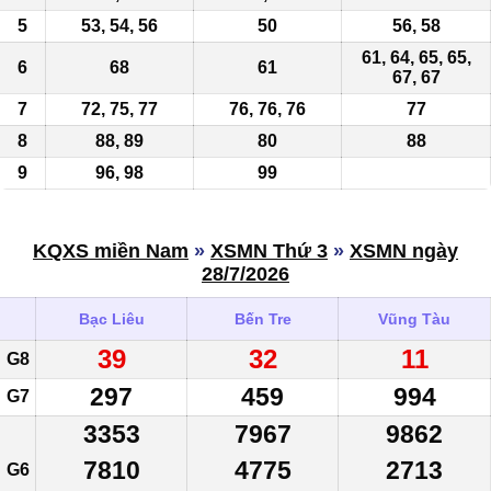
5
53, 54, 56
50
56, 58
61, 64,
65
,
65
,
6
68
61
67, 67
7
72, 75,
77
76, 76, 76
77
8
88, 89
80
88
9
96, 98
99
KQXS miền Nam
»
XSMN Thứ 3
»
XSMN ngày
28/7/2026
Bạc Liêu
Bến Tre
Vũng Tàu
39
32
11
G8
297
459
994
G7
3353
7967
9862
7810
4775
2713
G6