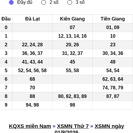
Đầu
Đà Lạt
Kiên Giang
Tiền Giang
0
07
01, 09
1
12, 13, 14, 16
10
2
22, 24, 28
20, 26
23
3
36, 36, 37
31, 32, 37
30, 34, 36
4
41, 43, 44
45
49
5
52, 54, 56, 58
55, 58
54, 54
6
68
62, 63, 64
7
70
74, 78, 79
8
88
80, 82,
83
, 89
87
,
87
9
94, 98
98
KQXS miền Nam
»
XSMN Thứ 7
»
XSMN ngày
01/8/2026