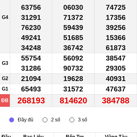
63756
06030
74725
31291
71372
17356
G4
76230
59439
39256
49241
51685
15366
34248
36742
61873
55754
56092
38547
G3
31286
90732
29305
21094
19628
40931
G2
65493
31572
47637
G1
268193
814620
384788
ĐB
Đầu
Bạc Liêu
Bến Tre
Vũng Tàu