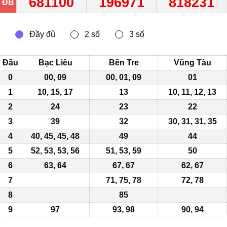
681100
196971
818231
ĐB
Đầu
Bạc Liêu
Bến Tre
Vũng Tàu
0
00
, 09
00, 01, 09
01
1
10, 15, 17
13
10, 11, 12, 13
2
24
23
22
3
39
32
30,
31
,
31
, 35
4
40, 45, 45, 48
49
44
5
52, 53, 53, 56
51, 53, 59
50
6
63, 64
67, 67
62, 67
7
71
, 75, 78
72, 78
8
85
9
97
93, 98
90, 94