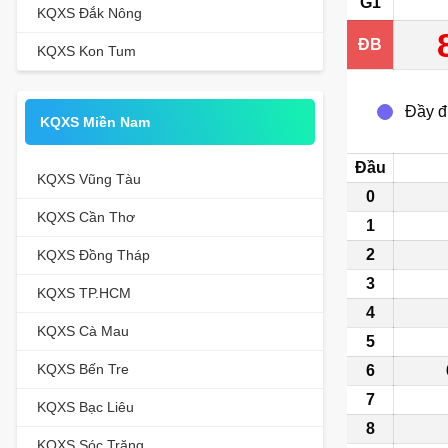
G1
KQXS Đắk Nông
ĐB
KQXS Kon Tum
KQXS Miền Nam
Đầu
KQXS Vũng Tàu
0
KQXS Cần Thơ
1
2
KQXS Đồng Tháp
3
KQXS TP.HCM
4
KQXS Cà Mau
5
KQXS Bến Tre
6
7
KQXS Bạc Liêu
8
KQXS Sóc Trăng