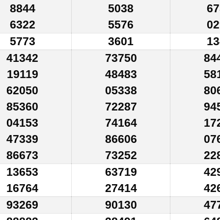
8844
5038
67
6322
5576
02
5773
3601
13
41342
73750
84
19119
48483
58
62050
05338
80
85360
72287
94
04153
74164
17
47339
86606
07
86673
73252
22
13653
63719
42
16764
27414
42
93269
90130
47