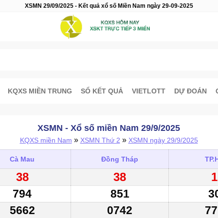
XSMN 29/09/2025 - Kết quả xổ số Miền Nam ngày 29-09-2025
Soi cầu 247
KQXS MIỀN TRUNG
SỔ KẾT QUẢ
VIETLOTT
DỰ ĐOÁN
XSMN - Xổ số miền Nam 29/9/2025
»
»
KQXS miền Nam
XSMN Thứ 2
XSMN ngày 29/9/2025
Cà Mau
Đồng Tháp
TP.
38
38
1
794
851
3
5662
0742
77