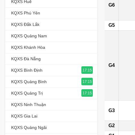
KQXS Huế
G6
KQXS Phú Yên
KQXS Đắk Lắk
G5
KQXS Quảng Nam
KQXS Khánh Hòa
KQXS Đà Nẵng
G4
KQXS Bình Định
17:15
KQXS Quảng Bình
17:15
KQXS Quảng Trị
17:15
KQXS Ninh Thuận
G3
KQXS Gia Lai
G2
KQXS Quảng Ngãi