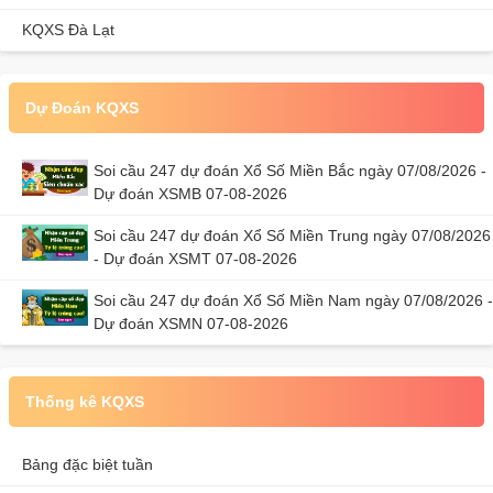
KQXS Đà Lạt
Dự Đoán KQXS
Soi cầu 247 dự đoán Xổ Số Miền Bắc ngày 07/08/2026 -
Dự đoán XSMB 07-08-2026
Soi cầu 247 dự đoán Xổ Số Miền Trung ngày 07/08/2026
- Dự đoán XSMT 07-08-2026
Soi cầu 247 dự đoán Xổ Số Miền Nam ngày 07/08/2026 -
Dự đoán XSMN 07-08-2026
Thống kê KQXS
Bảng đặc biệt tuần