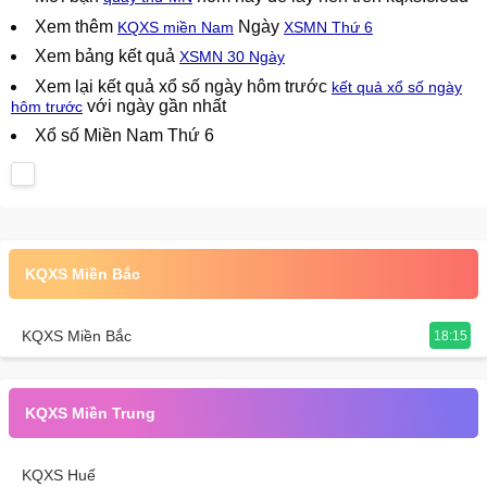
Xem thêm
Ngày
KQXS miền Nam
XSMN Thứ 6
Xem bảng kết quả
XSMN 30 Ngày
Xem lại kết quả xổ số ngày hôm trước
kết quả xổ số ngày
với ngày gần nhất
hôm trước
Xổ số Miền Nam Thứ 6
KQXS Miền Bắc
KQXS Miền Bắc
18:15
KQXS Miền Trung
KQXS Huế