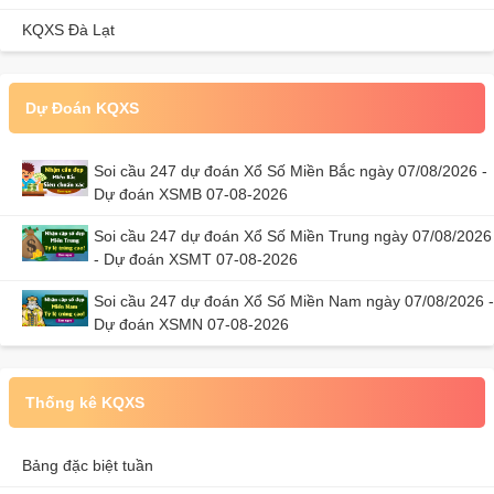
KQXS Đà Lạt
Dự Đoán KQXS
Soi cầu 247 dự đoán Xổ Số Miền Bắc ngày 07/08/2026 -
Dự đoán XSMB 07-08-2026
Soi cầu 247 dự đoán Xổ Số Miền Trung ngày 07/08/2026
- Dự đoán XSMT 07-08-2026
Soi cầu 247 dự đoán Xổ Số Miền Nam ngày 07/08/2026 -
Dự đoán XSMN 07-08-2026
Thống kê KQXS
Bảng đặc biệt tuần