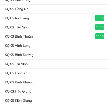
KQXS Đồng Nai
KQXS An Giang
16:15
KQXS Tây Ninh
16:15
KQXS Bình Thuận
16:15
KQXS Vĩnh Long
KQXS Bình Dương
KQXS Trà Vinh
KQXS Long An
KQXS Bình Phước
KQXS Hậu Giang
KQXS Kiên Giang