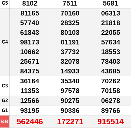
8102
7511
5681
G5
81165
70160
06313
57740
28325
21818
61843
80103
22055
98173
01191
57634
G4
10662
37732
18553
25671
32078
78403
84375
14933
43685
36164
35340
70262
G3
11353
97578
70158
12566
90275
06278
G2
93195
90336
89766
G1
562446
172271
915514
ĐB