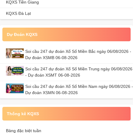
KQXS Tiền Giang
KQXS Đà Lạt
Dự Đoán KQXS
Soi cầu 247 dự đoán Xổ Số Miền Bắc ngày 06/08/2026 -
Dự đoán XSMB 06-08-2026
Soi cầu 247 dự đoán Xổ Số Miền Trung ngày 06/08/2026
- Dự đoán XSMT 06-08-2026
Soi cầu 247 dự đoán Xổ Số Miền Nam ngày 06/08/2026 -
Dự đoán XSMN 06-08-2026
Thống kê KQXS
Bảng đặc biệt tuần