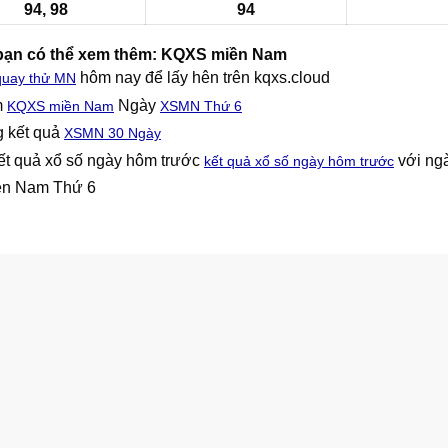
94, 98
94
 bạn có thể xem thêm: KQXS miền Nam
hôm nay để lấy hên trên kqxs.cloud
quay thử MN
m
Ngày
KQXS miền Nam
XSMN Thứ 6
 kết quả
XSMN 30 Ngày
ết quả xổ số ngày hôm trước
với ng
kết quả xổ số ngày hôm trước
ền Nam Thứ 6