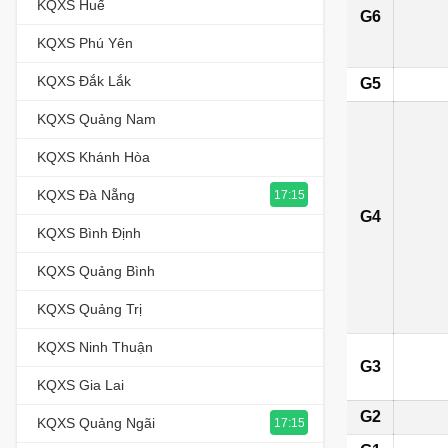
KQXS Huế
G6
KQXS Phú Yên
KQXS Đắk Lắk
G5
KQXS Quảng Nam
KQXS Khánh Hòa
KQXS Đà Nẵng
17:15
G4
KQXS Bình Định
KQXS Quảng Bình
KQXS Quảng Trị
KQXS Ninh Thuận
G3
KQXS Gia Lai
G2
KQXS Quảng Ngãi
17:15