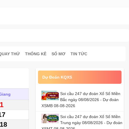
QUAY THỬ
THỐNG KÊ
SỔ MƠ
TIN TỨC
Dự Đoán KQXS
Soi cầu 247 dự đoán Xổ Số Miền
Giang
Bắc ngày 08/08/2026 - Dự đoán
1
XSMB 08-08-2026
17
Soi cầu 247 dự đoán Xổ Số Miền
Trung ngày 08/08/2026 - Dự đoán
18
XSMT 08-08-2026