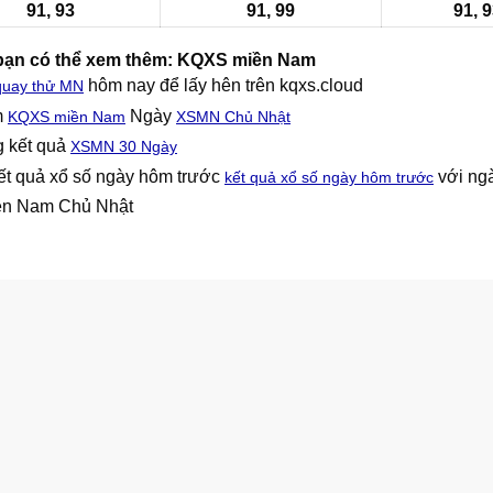
91, 93
91, 99
91, 9
 bạn có thể xem thêm: KQXS miền Nam
hôm nay để lấy hên trên kqxs.cloud
quay thử MN
m
Ngày
KQXS miền Nam
XSMN Chủ Nhật
 kết quả
XSMN 30 Ngày
ết quả xổ số ngày hôm trước
với ng
kết quả xổ số ngày hôm trước
ền Nam Chủ Nhật