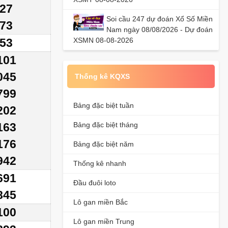
27
Soi cầu 247 dự đoán Xổ Số Miền
73
Nam ngày 08/08/2026 - Dự đoán
53
XSMN 08-08-2026
101
045
Thống kê KQXS
799
Bảng đặc biệt tuần
202
163
Bảng đặc biệt tháng
176
Bảng đặc biệt năm
942
Thống kê nhanh
691
Đầu đuôi loto
845
Lô gan miền Bắc
100
Lô gan miền Trung