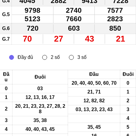
4045
2882
9413
7228
G.4
9798
2740
7577
G.5
5123
7660
2823
720
603
850
G.6
70
27
43
21
G.7
Đầ
Đầu
Đuôi
Đuôi
u
20, 40, 40, 50, 60, 70
0
0
03
21, 71
1
1
12, 13, 16, 17
12,
82
,
82
2
20, 21, 23, 23, 27, 28, 2
2
03, 13, 23, 23, 43
3
8
4
3
35, 38
35, 45
5
4
40, 40, 43, 45
16
6