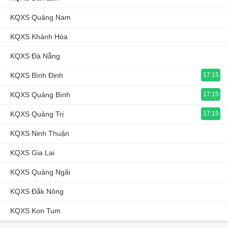
KQXS Quảng Nam
KQXS Khánh Hòa
KQXS Đà Nẵng
KQXS Bình Định
17:15
KQXS Quảng Bình
17:15
KQXS Quảng Trị
17:15
KQXS Ninh Thuận
KQXS Gia Lai
KQXS Quảng Ngãi
KQXS Đắk Nông
KQXS Kon Tum