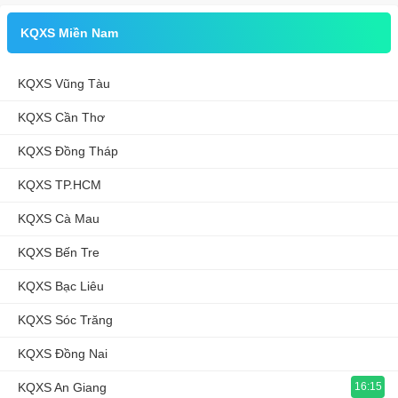
KQXS Miền Nam
KQXS Vũng Tàu
KQXS Cần Thơ
KQXS Đồng Tháp
KQXS TP.HCM
KQXS Cà Mau
KQXS Bến Tre
KQXS Bạc Liêu
KQXS Sóc Trăng
KQXS Đồng Nai
KQXS An Giang
16:15