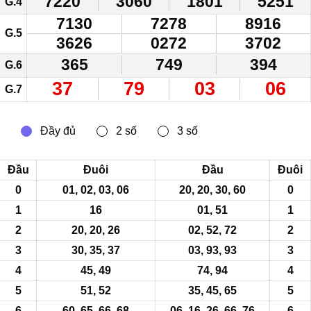
7220
3060
1801
5251
G.4
7130
7278
8916
G.5
3626
0272
3702
365
749
394
G.6
37
79
03
06
G.7
Đầu
Đuôi
Đầu
Đuôi
0
01, 02, 03, 06
20, 20, 30, 60
0
1
16
01, 51
1
2
20, 20, 26
02, 52, 72
2
3
30,
35
, 37
03, 93, 93
3
4
45, 49
74, 94
4
5
51, 52
35
, 45, 65
5
6
60, 65, 66, 68
06, 16, 26, 66, 76
6