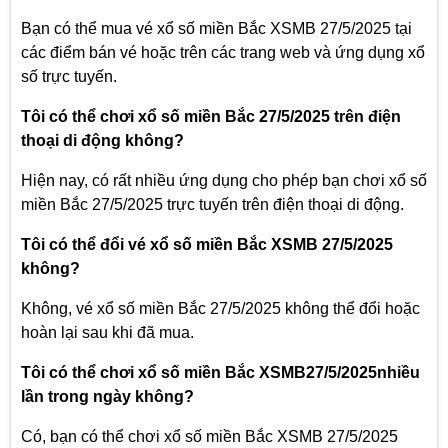
Bạn có thể mua vé xổ số miền Bắc XSMB 27/5/2025 tại
các điểm bán vé hoặc trên các trang web và ứng dụng xổ
số trực tuyến.
Tôi có thể chơi xổ số miền Bắc 27/5/2025 trên điện
thoại di động không?
Hiện nay, có rất nhiều ứng dụng cho phép bạn chơi xổ số
miền Bắc 27/5/2025 trực tuyến trên điện thoại di động.
Tôi có thể đổi vé xổ số miền Bắc XSMB 27/5/2025
không?
Không, vé xổ số miền Bắc 27/5/2025 không thể đổi hoặc
hoàn lại sau khi đã mua.
Tôi có thể chơi xổ số miền Bắc XSMB27/5/2025nhiều
lần trong ngày không?
Có, bạn có thể chơi xổ số miền Bắc XSMB 27/5/2025