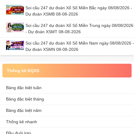
Soi cầu 247 dự đoán Xổ Số Miền Bắc ngày 08/08/2026 -
Dự đoán XSMB 08-08-2026
Soi cầu 247 dự đoán Xổ Số Miền Trung ngày 08/08/2026
- Dự đoán XSMT 08-08-2026
Soi cầu 247 dự đoán Xổ Số Miền Nam ngày 08/08/2026 -
Dự đoán XSMN 08-08-2026
Thống kê KQXS
Bảng đặc biệt tuần
Bảng đặc biệt tháng
Bảng đặc biệt năm
Thống kê nhanh
Đầu đuôi loto