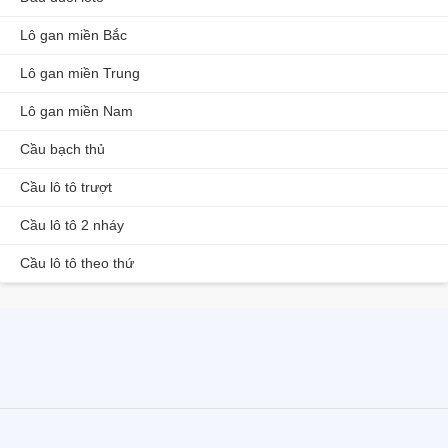
Lô gan miền Bắc
Lô gan miền Trung
Lô gan miền Nam
Cầu bạch thủ
Cầu lô tô trượt
Cầu lô tô 2 nháy
Cầu lô tô theo thứ
F8bet
rổng bạch kim 777
lo top