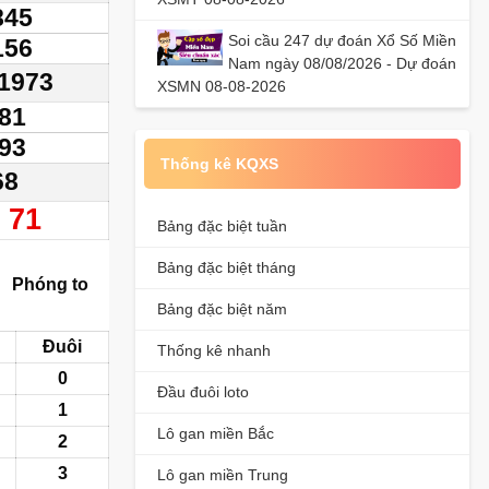
845
Soi cầu 247 dự đoán Xổ Số Miền
156
Nam ngày 08/08/2026 - Dự đoán
1973
XSMN 08-08-2026
81
93
Thống kê KQXS
68
71
Bảng đặc biệt tuần
Bảng đặc biệt tháng
Bảng đặc biệt năm
Đuôi
Thống kê nhanh
0
Đầu đuôi loto
1
Lô gan miền Bắc
2
3
Lô gan miền Trung