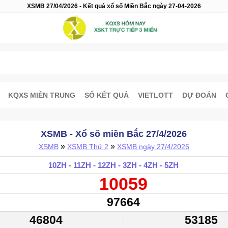
XSMB 27/04/2026 - Kết quả xổ số Miền Bắc ngày 27-04-2026
Soi cầu 247
KQXS MIỀN TRUNG
SỔ KẾT QUẢ
VIETLOTT
DỰ ĐOÁN
XSMB - Xổ số miền Bắc 27/4/2026
»
»
XSMB
XSMB Thứ 2
XSMB ngày 27/4/2026
10ZH - 11ZH - 12ZH - 3ZH - 4ZH - 5ZH
10059
97664
46804
53185