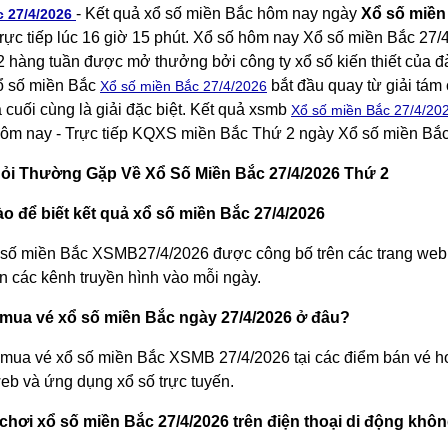
- Kết quả xổ số miền Bắc hôm nay ngày
Xổ số miền
c 27/4/2026
rực tiếp lúc 16 giờ 15 phút. Xổ số hôm nay Xổ số miền Bắc 27/
 hàng tuần được mở thưởng bởi công ty xổ số kiến thiết của đ
xổ số miền Bắc
bắt đầu quay từ giải tám
Xổ số miền Bắc 27/4/2026
à cuối cùng là giải đặc biệt. Kết quả xsmb
Xổ số miền Bắc 27/4/20
ôm nay - Trực tiếp KQXS miền Bắc Thứ 2 ngày Xổ số miền Bắc
ỏi Thường Gặp Về Xổ Số Miền Bắc 27/4/2026 Thứ 2
o để biết kết quả xổ số miền Bắc 27/4/2026
 số miền Bắc XSMB27/4/2026 được công bố trên các trang web
n các kênh truyền hình vào mỗi ngày.
 mua vé xổ số miền Bắc ngày 27/4/2026 ở đâu?
 mua vé xổ số miền Bắc XSMB 27/4/2026 tại các điểm bán vé h
web và ứng dụng xổ số trực tuyến.
 chơi xổ số miền Bắc 27/4/2026 trên điện thoại di động khô