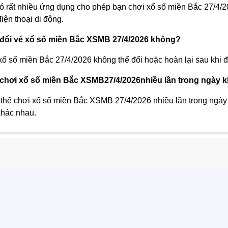
có rất nhiều ứng dụng cho phép bạn chơi xổ số miền Bắc 27/4/2
điện thoại di động.
ể đổi vé xổ số miền Bắc XSMB 27/4/2026 không?
xổ số miền Bắc 27/4/2026 không thể đổi hoặc hoàn lại sau khi 
ể chơi xổ số miền Bắc XSMB27/4/2026nhiều lần trong ngày 
 thể chơi xổ số miền Bắc XSMB 27/4/2026 nhiều lần trong ngày 
khác nhau.
F8bet
rổng bạch kim 777
lo top