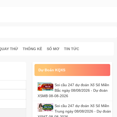
QUAY THỬ
THỐNG KÊ
SỔ MƠ
TIN TỨC
Dự Đoán KQXS
Soi cầu 247 dự đoán Xổ Số Miền
Bắc ngày 08/08/2026 - Dự đoán
XSMB 08-08-2026
Soi cầu 247 dự đoán Xổ Số Miền
Trung ngày 08/08/2026 - Dự đoán
XSMT 08-08-2026