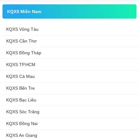
KQXS Miền Nam
KQXS Vũng Tàu
KQXS Cần Thơ
KQXS Đồng Tháp
KQXS TP.HCM
KQXS Cà Mau
KQXS Bến Tre
KQXS Bạc Liêu
KQXS Sóc Trăng
KQXS Đồng Nai
KQXS An Giang