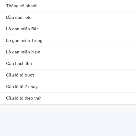
Thống kê nhanh
Đầu đuôi loto
Lô gan miền Bắc
Lô gan miền Trung
Lô gan miền Nam
Cầu bạch thủ
Cầu lô tô trượt
Cầu lô tô 2 nháy
Cầu lô tô theo thứ
F8bet
rổng bạch kim 777
lo top