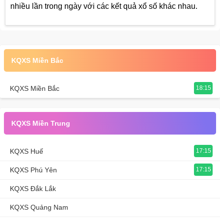
nhiều lần trong ngày với các kết quả xổ số khác nhau.
KQXS Miền Bắc
KQXS Miền Bắc
18:15
KQXS Miền Trung
KQXS Huế
17:15
KQXS Phú Yên
17:15
KQXS Đắk Lắk
KQXS Quảng Nam