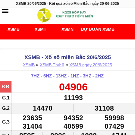
XSMB 20/06/2025 - Kết quả xổ số Miền Bắc ngày 20-06-2025
XSMB
XSMT
XSMN
DỰ ĐOÁN XSMB
Soi cầu 247
XSMB - Xổ số miền Bắc 20/6/2025
»
»
XSMB
XSMB Thứ 6
XSMB ngày 20/6/2025
7HZ - 6HZ - 13HZ - 1HZ - 3HZ - 2HZ
04906
ĐB
11193
G.1
14470
31108
G.2
23635
94352
59998
G.3
31404
40599
07429