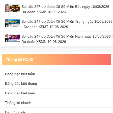
Soi cầu 247 dự đoán Xổ Số Miền Bắc ngày 10/08/2026 -
Dự đoán XSMB 10-08-2026
Soi cầu 247 dự đoán Xổ Số Miền Trung ngày 10/08/2026
- Dự đoán XSMT 10-08-2026
Soi cầu 247 dự đoán Xổ Số Miền Nam ngày 10/08/2026 -
Dự đoán XSMN 10-08-2026
Thống kê KQXS
Bảng đặc biệt tuần
Bảng đặc biệt tháng
Bảng đặc biệt năm
Thống kê nhanh
Đầu đuôi loto