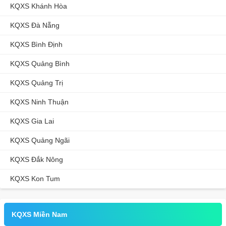
KQXS Khánh Hòa
KQXS Đà Nẵng
KQXS Bình Định
KQXS Quảng Bình
KQXS Quảng Trị
KQXS Ninh Thuận
KQXS Gia Lai
KQXS Quảng Ngãi
KQXS Đắk Nông
KQXS Kon Tum
KQXS Miền Nam