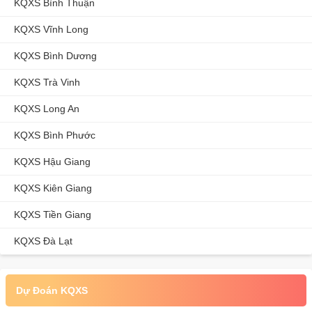
KQXS Bình Thuận
KQXS Vĩnh Long
KQXS Bình Dương
KQXS Trà Vinh
KQXS Long An
KQXS Bình Phước
KQXS Hậu Giang
KQXS Kiên Giang
KQXS Tiền Giang
KQXS Đà Lạt
Dự Đoán KQXS