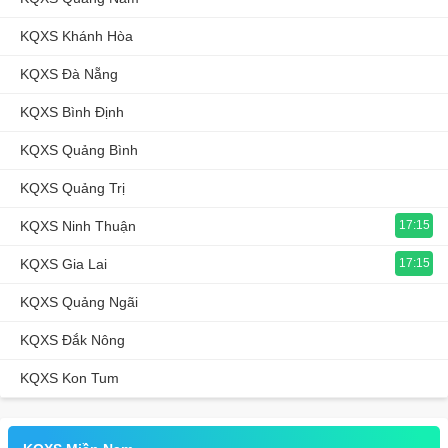
KQXS Khánh Hòa
KQXS Đà Nẵng
KQXS Bình Định
KQXS Quảng Bình
KQXS Quảng Trị
KQXS Ninh Thuận
17:15
KQXS Gia Lai
17:15
KQXS Quảng Ngãi
KQXS Đắk Nông
KQXS Kon Tum