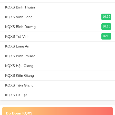
KQXS Bình Thuận
KQXS Vĩnh Long
16:15
KQXS Bình Dương
16:15
KQXS Trà Vinh
16:15
KQXS Long An
KQXS Bình Phước
KQXS Hậu Giang
KQXS Kiên Giang
KQXS Tiền Giang
KQXS Đà Lạt
Dự Đoán KQXS