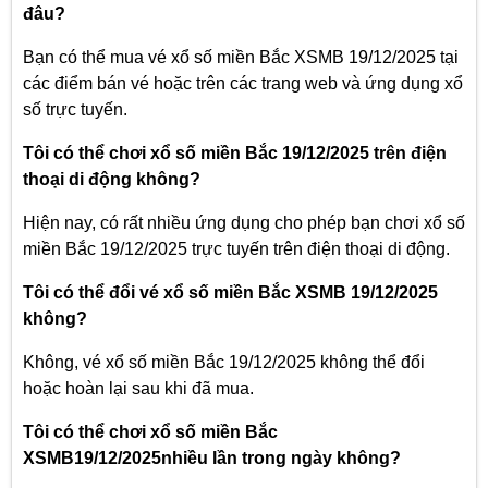
đâu?
Bạn có thể mua vé xổ số miền Bắc XSMB 19/12/2025 tại
các điểm bán vé hoặc trên các trang web và ứng dụng xổ
số trực tuyến.
Tôi có thể chơi xổ số miền Bắc 19/12/2025 trên điện
thoại di động không?
Hiện nay, có rất nhiều ứng dụng cho phép bạn chơi xổ số
miền Bắc 19/12/2025 trực tuyến trên điện thoại di động.
Tôi có thể đổi vé xổ số miền Bắc XSMB 19/12/2025
không?
Không, vé xổ số miền Bắc 19/12/2025 không thể đổi
hoặc hoàn lại sau khi đã mua.
Tôi có thể chơi xổ số miền Bắc
XSMB19/12/2025nhiều lần trong ngày không?