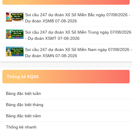
Soi cầu 247 dự đoán Xổ Số Miền Bắc ngày 07/08/2026 -
Dự đoán XSMB 07-08-2026
Soi cầu 247 dự đoán Xổ Số Miền Trung ngày 07/08/2026
- Dự đoán XSMT 07-08-2026
Soi cầu 247 dự đoán Xổ Số Miền Nam ngày 07/08/2026 -
Dự đoán XSMN 07-08-2026
Thống kê KQXS
Bảng đặc biệt tuần
Bảng đặc biệt tháng
Bảng đặc biệt năm
Thống kê nhanh