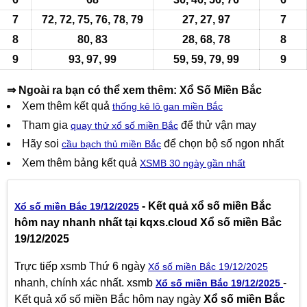
7
72
,
72
, 75, 76, 78, 79
27, 27, 97
7
8
80, 83
28, 68, 78
8
9
93, 97, 99
59, 59, 79, 99
9
⇒ Ngoài ra bạn có thể xem thêm: Xổ Số Miền Bắc
Xem thêm kết quả
thống kê lô gan miền Bắc
Tham gia
để thử vận may
quay thử xổ số miền Bắc
Hãy soi
để chọn bộ số ngon nhất
cầu bạch thủ miền Bắc
Xem thêm bảng kết quả
XSMB 30 ngày gần nhất
- Kết quả xổ số miền Bắc
Xổ số miền Bắc 19/12/2025
hôm nay nhanh nhất tại kqxs.cloud Xổ số miền Bắc
19/12/2025
Trực tiếp xsmb Thứ 6 ngày
Xổ số miền Bắc 19/12/2025
nhanh, chính xác nhất. xsmb
-
Xổ số miền Bắc 19/12/2025
Kết quả xổ số miền Bắc hôm nay ngày
Xổ số miền Bắc