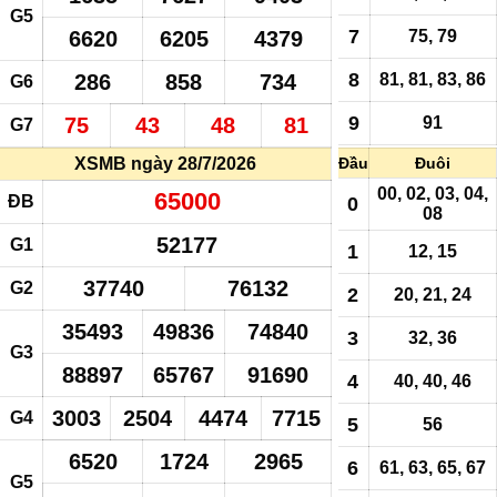
G5
7
6620
6205
4379
75, 79
8
286
858
734
81, 81,
83
, 86
G6
9
75
43
48
81
91
G7
XSMB ngày 28/7/2026
Đầu
Đuôi
00
, 02, 03, 04,
65000
ĐB
0
08
52177
G1
1
12, 15
37740
76132
G2
2
20, 21, 24
35493
49836
74840
3
32, 36
G3
88897
65767
91690
4
40, 40, 46
3003
2504
4474
7715
G4
5
56
6520
1724
2965
6
61, 63, 65, 67
G5