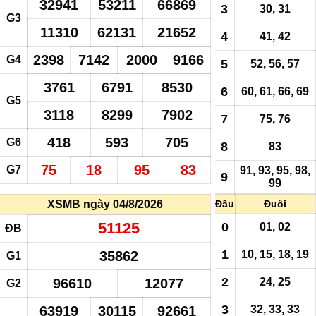
32941
53211
66869
3
30, 31
G3
11310
62131
21652
4
41, 42
2398
7142
2000
9166
G4
5
52, 56, 57
3761
6791
8530
6
60
, 61, 66, 69
G5
3118
8299
7902
7
75, 76
418
593
705
G6
8
83
75
18
95
83
G7
91, 93, 95, 98,
9
99
XSMB ngày 04/8/2026
Đầu
Đuôi
51125
0
01, 02
ĐB
1
35862
10, 15, 18, 19
G1
2
96610
12077
24,
25
G2
3
63919
30115
92661
32, 33, 33