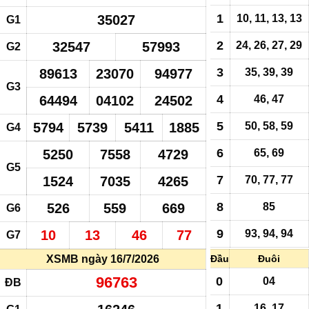
1
35027
10, 11, 13, 13
G1
2
32547
57993
24, 26, 27, 29
G2
3
89613
23070
94977
35,
39
,
39
G3
4
64494
04102
24502
46, 47
5
5794
5739
5411
1885
50, 58, 59
G4
6
5250
7558
4729
65, 69
G5
7
1524
7035
4265
70, 77, 77
8
526
559
669
85
G6
9
10
13
46
77
93, 94, 94
G7
XSMB ngày 16/7/2026
Đầu
Đuôi
96763
0
04
ĐB
1
16, 17