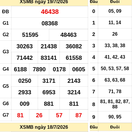
XSMB ngày 19/7/2026
Đầu
Đuôi
46438
0
05, 09
ĐB
1
08368
11, 14
G1
2
51595
48463
26
G2
3
30263
21438
36082
33,
38
,
38
G3
4
71442
83141
61558
41, 42, 43
5
6188
7890
0178
0605
50, 53, 57, 58
G4
6
0250
3171
2143
63, 63, 68
G5
7
2933
6953
3214
71, 78
81, 81, 82, 87,
009
881
811
G6
8
88
81
26
57
87
G7
9
90, 95
XSMB ngày 18/7/2026
Đầu
Đuôi