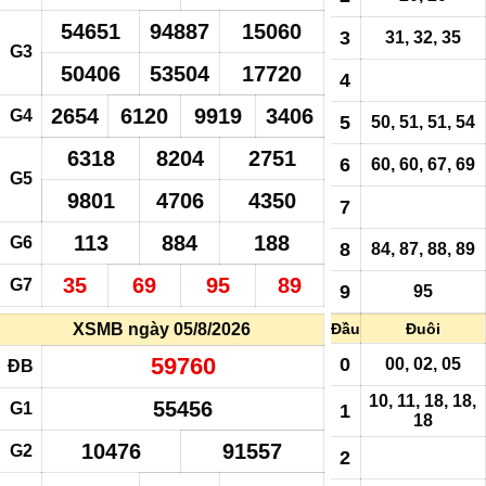
54651
94887
15060
3
31, 32, 35
G3
50406
53504
17720
4
2654
6120
9919
3406
G4
5
50, 51, 51, 54
6318
8204
2751
6
60, 60,
67
, 69
G5
9801
4706
4350
7
113
884
188
G6
8
84, 87, 88, 89
35
69
95
89
G7
9
95
XSMB ngày 05/8/2026
Đầu
Đuôi
59760
0
00, 02, 05
ĐB
10, 11, 18, 18,
55456
G1
1
18
10476
91557
G2
2