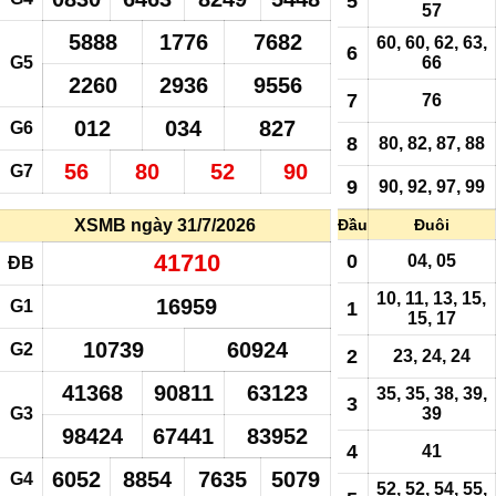
5
57
5888
1776
7682
60, 60, 62, 63,
6
G5
66
2260
2936
9556
7
76
012
034
827
G6
8
80, 82, 87, 88
56
80
52
90
G7
9
90, 92, 97, 99
XSMB ngày 31/7/2026
Đầu
Đuôi
41710
0
04, 05
ĐB
10
, 11, 13, 15,
16959
G1
1
15, 17
10739
60924
G2
2
23, 24, 24
41368
90811
63123
35, 35, 38, 39,
3
G3
39
98424
67441
83952
4
41
6052
8854
7635
5079
G4
52, 52, 54, 55,