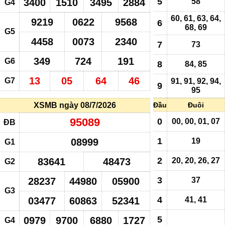
5
3400
1510
3495
2884
58
G4
60, 61, 63, 64,
9219
0622
9568
6
68, 69
G5
4458
0073
2340
7
73
349
724
191
G6
8
84,
85
13
05
64
46
G7
91, 91, 92, 94,
9
95
XSMB ngày 08/7/2026
Đầu
Đuôi
95089
0
00, 00, 01, 07
ĐB
1
08999
19
G1
2
83641
48473
20, 20, 26, 27
G2
3
28237
44980
05900
37
G3
4
03477
60863
52341
41, 41
5
0979
9700
6880
1727
G4