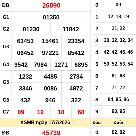
26890
0
09
ĐB
1
01350
12, 18, 19
G1
2
01230
11842
21, 22
G2
3
63453
15461
23354
30, 32, 32, 34
G3
4
06452
97221
85412
42, 42, 46, 46
5
9542
7984
1271
6895
50, 52, 53, 54
G4
6
1232
4485
2734
61, 68
G5
7
3346
0086
4972
71, 72
8
432
946
322
84, 85, 86
G6
9
09
19
18
68
90
, 95
G7
XSMB ngày 17/7/2026
Đầu
Đuôi
45739
0
02, 02
ĐB