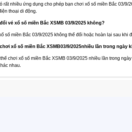
có rất nhiều ứng dụng cho phép bạn chơi xổ số miền Bắc 03/9/2
điện thoại di động.
ể đổi vé xổ số miền Bắc XSMB 03/9/2025 không?
xổ số miền Bắc 03/9/2025 không thể đổi hoặc hoàn lại sau khi 
ể chơi xổ số miền Bắc XSMB03/9/2025nhiều lần trong ngày 
 thể chơi xổ số miền Bắc XSMB 03/9/2025 nhiều lần trong ngày 
khác nhau.
F8bet
rổng bạch kim 777
lo top