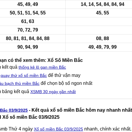
45, 49, 49
14, 14, 54, 84, 84, 94
50, 51, 51, 54, 55
45, 55
61, 63
70, 72, 79
80, 81, 81, 84, 84, 88
08, 88
90, 94, 99
49, 49, 79, 99
bạn có thể xem thêm: Xổ Số Miền Bắc
 kết quả
thống kê lô gan miền Bắc
a
để thử vận may
quay thử xổ số miền Bắc
để chọn bộ số ngon nhất
ầu bạch thủ miền Bắc
 bảng kết quả
XSMB 30 ngày gần nhất
- Kết quả xổ số miền Bắc hôm nay nhanh nhất 
Bắc 03/9/2025
d Xổ số miền Bắc 03/9/2025
xsmb Thứ 4 ngày
nhanh, chính xác nhất
Xổ số miền Bắc 03/9/2025