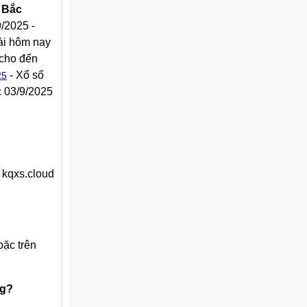
 Bắc
9/2025 -
ài hôm nay
 cho đến
- Xổ số
25
 03/9/2025
 kqxs.cloud
oặc trên
ng?