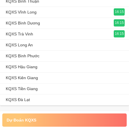
KQXS Bình Thuận
KQXS Vĩnh Long
16:15
KQXS Bình Dương
16:15
KQXS Trà Vinh
16:15
KQXS Long An
KQXS Bình Phước
KQXS Hậu Giang
KQXS Kiên Giang
KQXS Tiền Giang
KQXS Đà Lạt
Dự Đoán KQXS