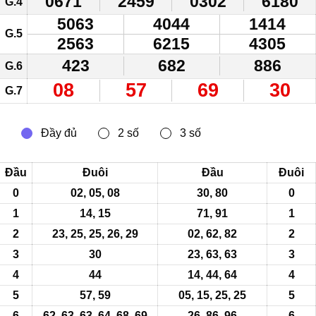
0671
2459
0302
6180
G.4
5063
4044
1414
G.5
2563
6215
4305
423
682
886
G.6
08
57
69
30
G.7
Đầu
Đuôi
Đầu
Đuôi
0
02, 05, 08
30, 80
0
1
14, 15
71, 91
1
2
23, 25, 25, 26, 29
02, 62, 82
2
3
30
23, 63, 63
3
4
44
14, 44, 64
4
5
57, 59
05, 15, 25, 25
5
6
62, 63, 63, 64, 68, 69
26, 86, 96
6