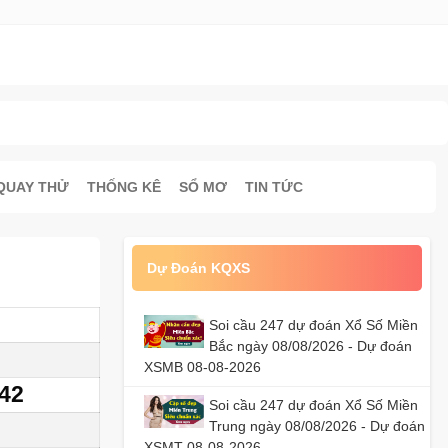
QUAY THỬ
THỐNG KÊ
SỔ MƠ
TIN TỨC
Dự Đoán KQXS
Soi cầu 247 dự đoán Xổ Số Miền
Bắc ngày 08/08/2026 - Dự đoán
XSMB 08-08-2026
42
Soi cầu 247 dự đoán Xổ Số Miền
Trung ngày 08/08/2026 - Dự đoán
XSMT 08-08-2026