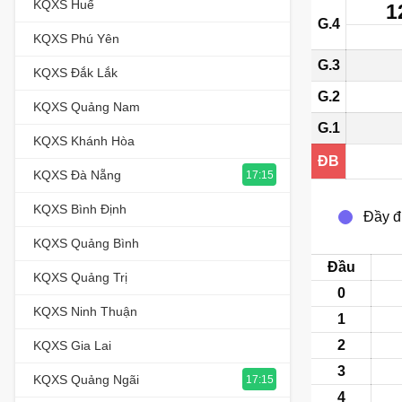
KQXS Huế
1
G.4
KQXS Phú Yên
G.3
KQXS Đắk Lắk
G.2
KQXS Quảng Nam
G.1
KQXS Khánh Hòa
ĐB
KQXS Đà Nẵng
17:15
KQXS Bình Định
KQXS Quảng Bình
Đầu
KQXS Quảng Trị
0
KQXS Ninh Thuận
1
2
KQXS Gia Lai
3
KQXS Quảng Ngãi
17:15
4