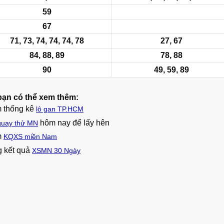
59
67
71, 73, 74, 74, 74,
78
27, 67
84, 88, 89
78
, 88
90
49, 59, 89
bạn có thể xem thêm:
 thống kê
lô gan TP.HCM
hôm nay để lấy hên
quay thử MN
m
KQXS miền Nam
 kết quả
XSMN 30 Ngày