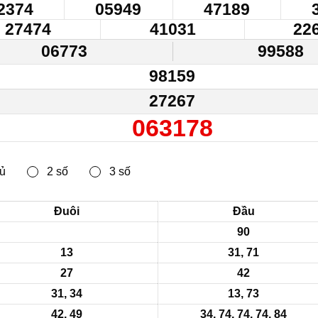
2374
05949
47189
27474
41031
22
06773
99588
98159
27267
063178
Đuôi
Đầu
90
13
31, 71
27
42
31, 34
13, 73
42, 49
34, 74, 74, 74, 84