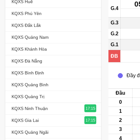
KQXS Huế
0
G.4
KQXS Phú Yên
G.3
KQXS Đắk Lắk
G.2
KQXS Quảng Nam
G.1
KQXS Khánh Hòa
ĐB
KQXS Đà Nẵng
KQXS Bình Định
KQXS Quảng Bình
Đầu
KQXS Quảng Trị
0
KQXS Ninh Thuận
17:15
1
2
KQXS Gia Lai
17:15
3
KQXS Quảng Ngãi
4