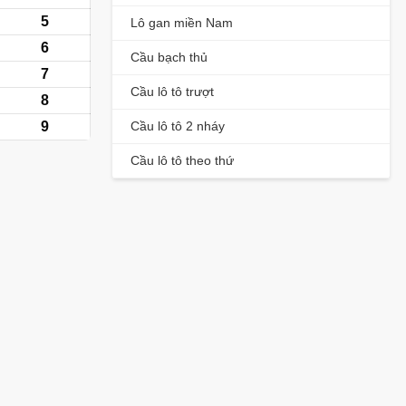
5
Lô gan miền Nam
6
Cầu bạch thủ
7
Cầu lô tô trượt
8
Cầu lô tô 2 nháy
9
Cầu lô tô theo thứ