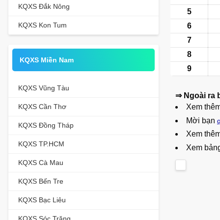
KQXS Đắk Nông
5
KQXS Kon Tum
6
7
8
KQXS Miền Nam
9
KQXS Vũng Tàu
⇒ Ngoài ra 
Xem thêm
KQXS Cần Thơ
Mời bạn
KQXS Đồng Tháp
Xem thê
KQXS TP.HCM
Xem bảng
KQXS Cà Mau
KQXS Bến Tre
KQXS Bạc Liêu
KQXS Sóc Trăng