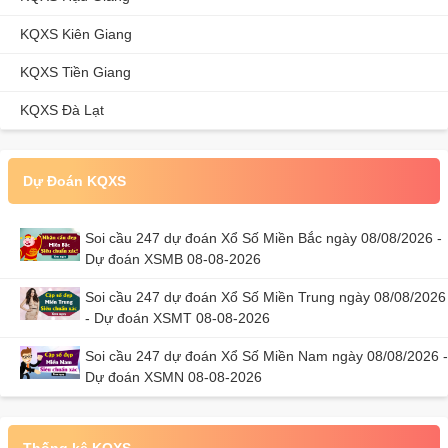
KQXS Kiên Giang
KQXS Tiền Giang
KQXS Đà Lạt
Dự Đoán KQXS
Soi cầu 247 dự đoán Xổ Số Miền Bắc ngày 08/08/2026 -
Dự đoán XSMB 08-08-2026
Soi cầu 247 dự đoán Xổ Số Miền Trung ngày 08/08/2026
- Dự đoán XSMT 08-08-2026
Soi cầu 247 dự đoán Xổ Số Miền Nam ngày 08/08/2026 -
Dự đoán XSMN 08-08-2026
Thống kê KQXS