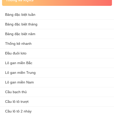
Bảng đặc biệt tuần
Bảng đặc biệt tháng
Bảng đặc biệt năm
Thống kê nhanh
Đầu đuôi loto
Lô gan miền Bắc
Lô gan miền Trung
Lô gan miền Nam
Cầu bạch thủ
Cầu lô tô trượt
Cầu lô tô 2 nháy