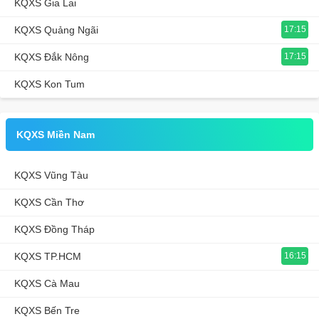
KQXS Gia Lai
KQXS Quảng Ngãi
17:15
KQXS Đắk Nông
17:15
KQXS Kon Tum
KQXS Miền Nam
KQXS Vũng Tàu
KQXS Cần Thơ
KQXS Đồng Tháp
KQXS TP.HCM
16:15
KQXS Cà Mau
KQXS Bến Tre