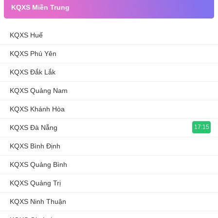
KQXS Miền Trung
KQXS Huế
KQXS Phú Yên
KQXS Đắk Lắk
KQXS Quảng Nam
KQXS Khánh Hòa
KQXS Đà Nẵng
17:15
KQXS Bình Định
KQXS Quảng Bình
KQXS Quảng Trị
KQXS Ninh Thuận