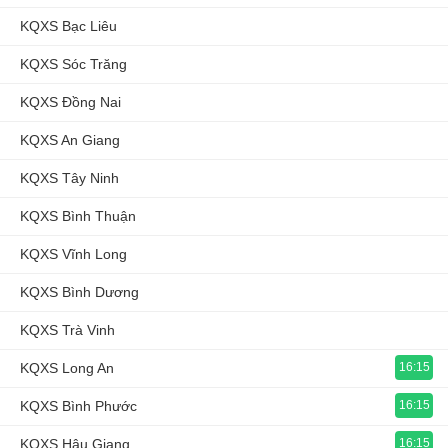
KQXS Bạc Liêu
KQXS Sóc Trăng
KQXS Đồng Nai
KQXS An Giang
KQXS Tây Ninh
KQXS Bình Thuận
KQXS Vĩnh Long
KQXS Bình Dương
KQXS Trà Vinh
KQXS Long An
16:15
KQXS Bình Phước
16:15
KQXS Hậu Giang
16:15