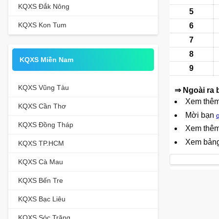
KQXS Đắk Nông
5
KQXS Kon Tum
6
7
8
KQXS Miền Nam
9
KQXS Vũng Tàu
⇒ Ngoài ra 
Xem thêm
KQXS Cần Thơ
Mời bạn
KQXS Đồng Tháp
Xem thê
Xem bảng
KQXS TP.HCM
KQXS Cà Mau
KQXS Bến Tre
KQXS Bạc Liêu
KQXS Sóc Trăng