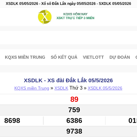
XSDLK 05/05/2026 - Xổ số Đắk Lắk ngày 05/05/2026 - SXDLK 05/05/2026
Soi cầu 247
KQXS MIỀN TRUNG
SỔ KẾT QUẢ
VIETLOTT
DỰ ĐOÁN
XSDLK - XS đài Đắk Lắk 05/5/2026
»
Thứ 3 »
KQXS miền Trung
XSDLK
XSDLK 05/5/2026
89
759
8698
6386
01
9738