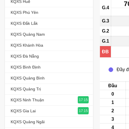
KQXS Huế
7
G.4
KQXS Phú Yên
G.3
KQXS Đắk Lắk
G.2
KQXS Quảng Nam
G.1
KQXS Khánh Hòa
ĐB
KQXS Đà Nẵng
KQXS Bình Định
KQXS Quảng Bình
Đầu
KQXS Quảng Trị
0
KQXS Ninh Thuận
17:15
1
2
KQXS Gia Lai
17:15
3
KQXS Quảng Ngãi
4