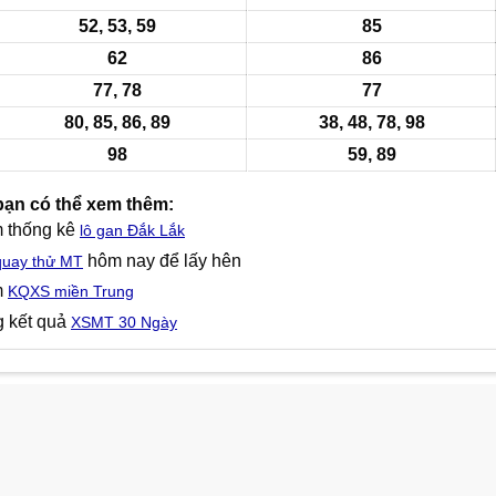
52, 53, 59
85
62
86
77,
78
77
80, 85, 86, 89
38, 48,
78
, 98
98
59, 89
bạn có thể xem thêm:
 thống kê
lô gan Đắk Lắk
hôm nay để lấy hên
quay thử MT
m
KQXS miền Trung
 kết quả
XSMT 30 Ngày