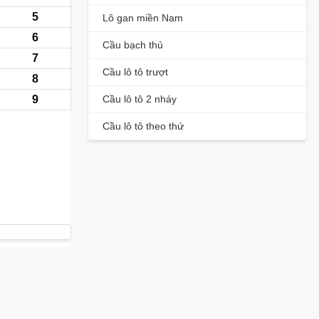
5
Lô gan miền Nam
6
Cầu bạch thủ
7
Cầu lô tô trượt
8
Cầu lô tô 2 nháy
9
Cầu lô tô theo thứ