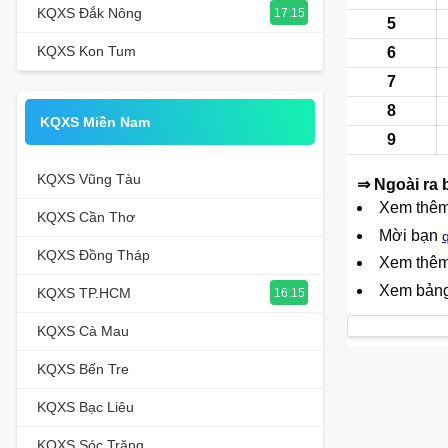
KQXS Đắk Nông
17:15
5
KQXS Kon Tum
6
7
8
KQXS Miền Nam
9
KQXS Vũng Tàu
⇒ Ngoài ra 
Xem thêm
KQXS Cần Thơ
Mời bạn
KQXS Đồng Tháp
Xem thê
Xem bảng
KQXS TP.HCM
16:15
KQXS Cà Mau
KQXS Bến Tre
KQXS Bạc Liêu
KQXS Sóc Trăng