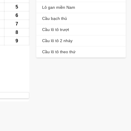
5
Lô gan miền Nam
6
Cầu bạch thủ
7
Cầu lô tô trượt
8
Cầu lô tô 2 nháy
9
Cầu lô tô theo thứ