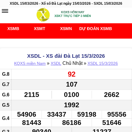
XSDL 15/03/2026 - Xổ số Đà Lạt ngày 15/03/2026 - SXDL 15/03/2026
XSMB
XSMT
XSMN
DỰ ĐOÁN XSMB
Soi cầu 247
XSDL - XS đài Đà Lạt 15/3/2026
»
Chủ Nhật »
KQXS miền Nam
XSDL
XSDL 15/3/2026
92
G.8
107
G.7
2115
0100
2662
G.6
1992
G.5
54906
33437
59198
95556
G.4
81443
86186
51646
90340
11227
G.3