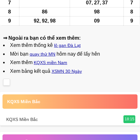
7
07, 27, 37
7
8
86
98
8
9
92, 92, 98
09
9
⇒ Ngoài ra bạn có thể xem thêm:
Xem thêm thống kê
lô gan Đà Lạt
Mời bạn
hôm nay để lấy hên
quay thử MN
Xem thêm
KQXS miền Nam
Xem bảng kết quả
XSMN 30 Ngày
KQXS Miền Bắc
KQXS Miền Bắc
18:15