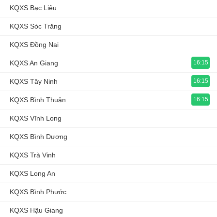
KQXS Bạc Liêu
KQXS Sóc Trăng
KQXS Đồng Nai
KQXS An Giang
16:15
KQXS Tây Ninh
16:15
KQXS Bình Thuận
16:15
KQXS Vĩnh Long
KQXS Bình Dương
KQXS Trà Vinh
KQXS Long An
KQXS Bình Phước
KQXS Hậu Giang