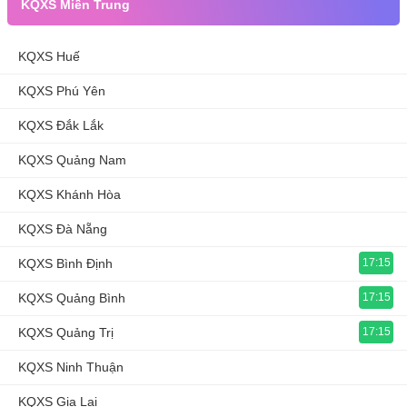
KQXS Miền Trung
KQXS Huế
KQXS Phú Yên
KQXS Đắk Lắk
KQXS Quảng Nam
KQXS Khánh Hòa
KQXS Đà Nẵng
KQXS Bình Định
17:15
KQXS Quảng Bình
17:15
KQXS Quảng Trị
17:15
KQXS Ninh Thuận
KQXS Gia Lai