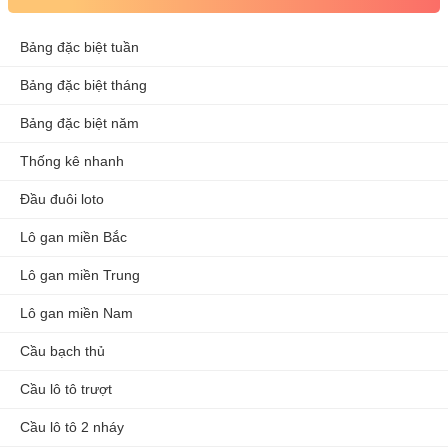
Bảng đặc biệt tuần
Bảng đặc biệt tháng
Bảng đặc biệt năm
Thống kê nhanh
Đầu đuôi loto
Lô gan miền Bắc
Lô gan miền Trung
Lô gan miền Nam
Cầu bạch thủ
Cầu lô tô trượt
Cầu lô tô 2 nháy