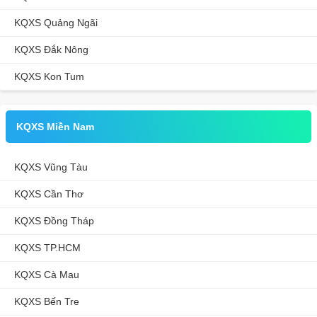
KQXS Quảng Ngãi
KQXS Đắk Nông
KQXS Kon Tum
KQXS Miền Nam
KQXS Vũng Tàu
KQXS Cần Thơ
KQXS Đồng Tháp
KQXS TP.HCM
KQXS Cà Mau
KQXS Bến Tre