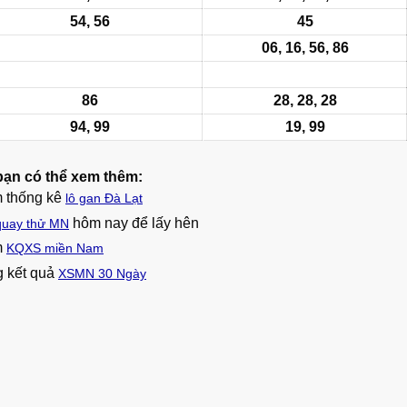
54,
56
45
06, 16,
56
, 86
86
28, 28, 28
94, 99
19, 99
bạn có thể xem thêm:
 thống kê
lô gan Đà Lạt
hôm nay để lấy hên
quay thử MN
m
KQXS miền Nam
 kết quả
XSMN 30 Ngày