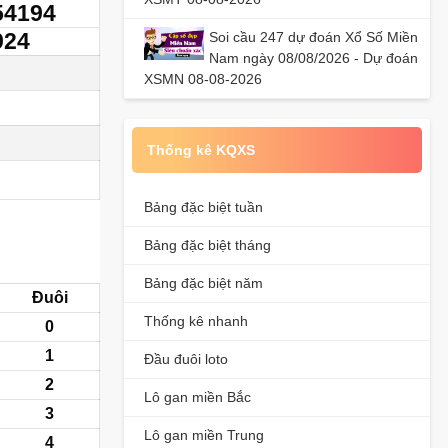
54194
924
Soi cầu 247 dự đoán Xổ Số Miền
Nam ngày 08/08/2026 - Dự đoán
XSMN 08-08-2026
Thống kê KQXS
Bảng đặc biệt tuần
Bảng đặc biệt tháng
Bảng đặc biệt năm
Đuôi
Thống kê nhanh
0
1
Đầu đuôi loto
2
Lô gan miền Bắc
3
Lô gan miền Trung
4