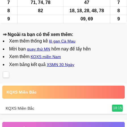
7
71
, 74, 78
47
7
8
82
18, 18, 28, 48, 78
8
9
09, 69
9
⇒ Ngoài ra bạn có thể xem thêm:
Xem thêm thống kê
lô gan Cà Mau
Mời bạn
hôm nay để lấy hên
quay thử MN
Xem thêm
KQXS miền Nam
Xem bảng kết quả
XSMN 30 Ngày
KQXS Miền Bắc
KQXS Miền Bắc
18:15