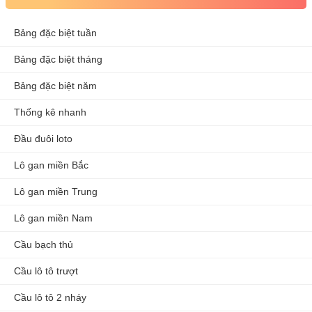
Bảng đặc biệt tuần
Bảng đặc biệt tháng
Bảng đặc biệt năm
Thống kê nhanh
Đầu đuôi loto
Lô gan miền Bắc
Lô gan miền Trung
Lô gan miền Nam
Cầu bạch thủ
Cầu lô tô trượt
Cầu lô tô 2 nháy