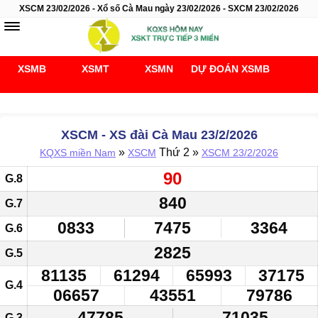
XSCM 23/02/2026 - Xổ số Cà Mau ngày 23/02/2026 - SXCM 23/02/2026
XSMB
XSMT
XSMN
DỰ ĐOÁN XSMB
Soi cầu 247
XSCM - XS đài Cà Mau 23/2/2026
»
Thứ 2 »
KQXS miền Nam
XSCM
XSCM 23/2/2026
90
G.8
840
G.7
0833
7475
3364
G.6
2825
G.5
81135
61294
65993
37175
G.4
06657
43551
79786
47785
71035
G.3