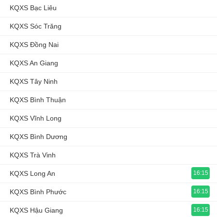
KQXS Bạc Liêu
KQXS Sóc Trăng
KQXS Đồng Nai
KQXS An Giang
KQXS Tây Ninh
KQXS Bình Thuận
KQXS Vĩnh Long
KQXS Bình Dương
KQXS Trà Vinh
KQXS Long An
16:15
KQXS Bình Phước
16:15
KQXS Hậu Giang
16:15