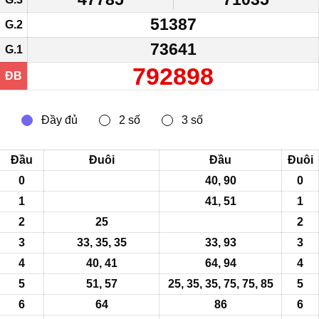
51387
G.2
73641
G.1
792898
ĐB
Đầu
Đuôi
Đầu
Đuôi
0
40, 90
0
1
41, 51
1
2
25
2
3
33, 35, 35
33, 93
3
4
40, 41
64, 94
4
5
51, 57
25, 35, 35, 75, 75, 85
5
6
64
86
6