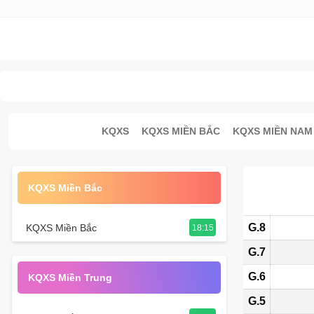
KQXS
KQXS MIỀN BẮC
KQXS MIỀN NAM
KQXS Miền Bắc
G.8
KQXS Miền Bắc
18:15
G.7
G.6
KQXS Miền Trung
G.5