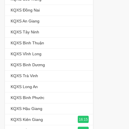
KQXS Đồng Nai
KQXS An Giang
KQXS Tây Ninh
KQXS Bình Thuận
KQXS Vĩnh Long
KQXS Bình Dương
KQXS Trà Vinh
KQXS Long An
KQXS Bình Phước
KQXS Hậu Giang
KQXS Kiên Giang
16:15