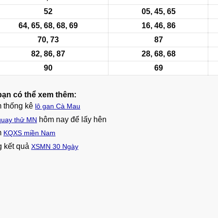
52
05
, 45, 65
64, 65, 68, 68, 69
16, 46, 86
70, 73
87
82, 86, 87
28, 68, 68
90
69
bạn có thể xem thêm:
 thống kê
lô gan Cà Mau
hôm nay để lấy hên
quay thử MN
m
KQXS miền Nam
 kết quả
XSMN 30 Ngày