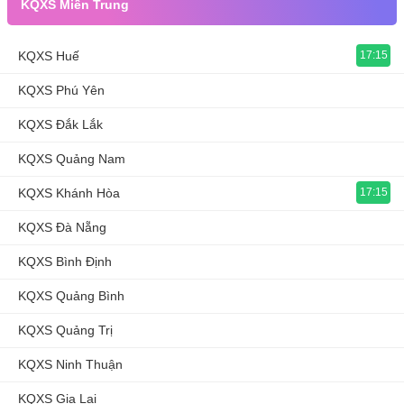
KQXS Miền Trung
KQXS Huế
17:15
KQXS Phú Yên
KQXS Đắk Lắk
KQXS Quảng Nam
KQXS Khánh Hòa
17:15
KQXS Đà Nẵng
KQXS Bình Định
KQXS Quảng Bình
KQXS Quảng Trị
KQXS Ninh Thuận
KQXS Gia Lai