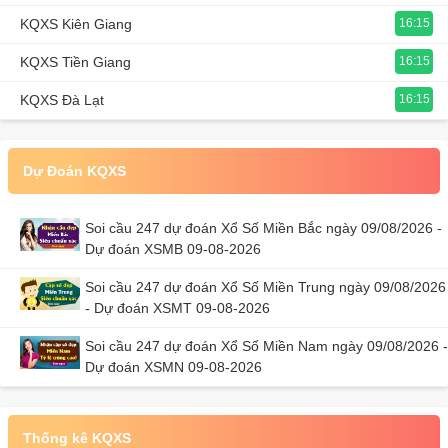
KQXS Kiên Giang
16:15
KQXS Tiền Giang
16:15
KQXS Đà Lạt
16:15
Dự Đoán KQXS
Soi cầu 247 dự đoán Xổ Số Miền Bắc ngày 09/08/2026 -
Dự đoán XSMB 09-08-2026
Soi cầu 247 dự đoán Xổ Số Miền Trung ngày 09/08/2026
- Dự đoán XSMT 09-08-2026
Soi cầu 247 dự đoán Xổ Số Miền Nam ngày 09/08/2026 -
Dự đoán XSMN 09-08-2026
Thống kê KQXS