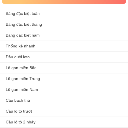
Bảng đặc biệt tuần
Bảng đặc biệt tháng
Bảng đặc biệt năm
Thống kê nhanh
Đầu đuôi loto
Lô gan miền Bắc
Lô gan miền Trung
Lô gan miền Nam
Cầu bạch thủ
Cầu lô tô trượt
Cầu lô tô 2 nháy