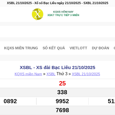
XSBL 21/10/2025 - Xổ số Bạc Liêu ngày 21/10/2025 - SXBL 21/10/2025
Soi cầu 247
KQXS MIỀN TRUNG
SỔ KẾT QUẢ
VIETLOTT
DỰ ĐOÁN
XSBL - XS đài Bạc Liêu 21/10/2025
»
Thứ 3 »
KQXS miền Nam
XSBL
XSBL 21/10/2025
25
338
0892
9952
51
7698