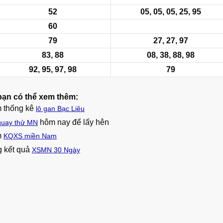
52
05, 05, 05, 25, 95
60
79
27, 27, 97
83, 88
08, 38, 88, 98
92, 95, 97, 98
79
bạn có thể xem thêm:
 thống kê
lô gan Bạc Liêu
hôm nay để lấy hên
quay thử MN
m
KQXS miền Nam
 kết quả
XSMN 30 Ngày