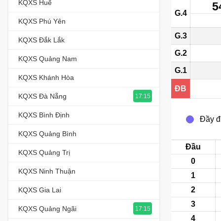
KQXS Huế
5
G.4
KQXS Phú Yên
G.3
KQXS Đắk Lắk
G.2
KQXS Quảng Nam
G.1
KQXS Khánh Hòa
ĐB
KQXS Đà Nẵng
17:15
KQXS Bình Định
KQXS Quảng Bình
Đầu
KQXS Quảng Trị
0
KQXS Ninh Thuận
1
2
KQXS Gia Lai
3
KQXS Quảng Ngãi
17:15
4