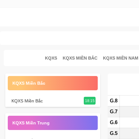
KQXS
KQXS MIỀN BẮC
KQXS MIỀN NAM
KQXS Miền Bắc
G.8
KQXS Miền Bắc
18:15
G.7
G.6
KQXS Miền Trung
G.5