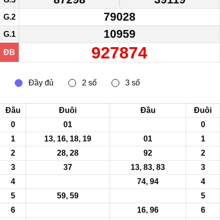
79028
G.2
10959
G.1
927874
ĐB
Đầu
Đuôi
Đầu
Đuôi
0
01
0
1
13, 16, 18, 19
01
1
2
28, 28
92
2
3
37
13, 83, 83
3
4
74
, 94
4
5
59, 59
5
6
16, 96
6