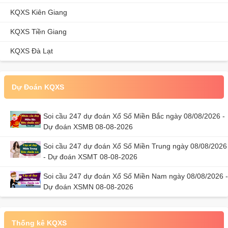
KQXS Kiên Giang
KQXS Tiền Giang
KQXS Đà Lạt
Dự Đoán KQXS
Soi cầu 247 dự đoán Xổ Số Miền Bắc ngày 08/08/2026 -
Dự đoán XSMB 08-08-2026
Soi cầu 247 dự đoán Xổ Số Miền Trung ngày 08/08/2026
- Dự đoán XSMT 08-08-2026
Soi cầu 247 dự đoán Xổ Số Miền Nam ngày 08/08/2026 -
Dự đoán XSMN 08-08-2026
Thống kê KQXS