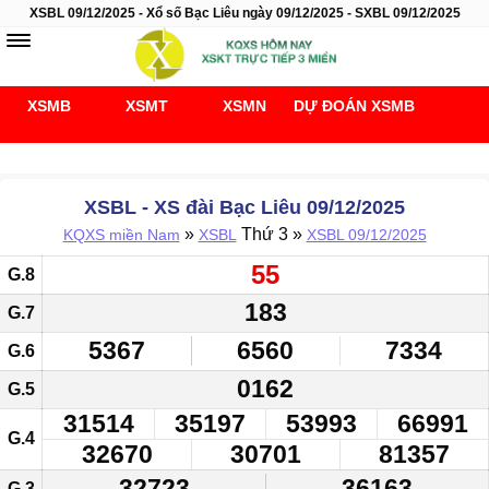
XSBL 09/12/2025 - Xổ số Bạc Liêu ngày 09/12/2025 - SXBL 09/12/2025
XSMB
XSMT
XSMN
DỰ ĐOÁN XSMB
Soi cầu 247
XSBL - XS đài Bạc Liêu 09/12/2025
»
Thứ 3 »
KQXS miền Nam
XSBL
XSBL 09/12/2025
55
G.8
183
G.7
5367
6560
7334
G.6
0162
G.5
31514
35197
53993
66991
G.4
32670
30701
81357
32723
36163
G.3