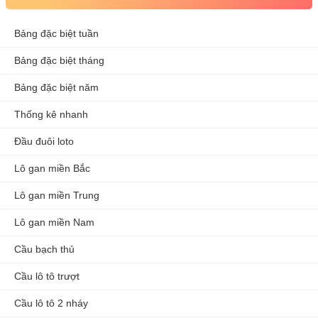
Bảng đặc biệt tuần
Bảng đặc biệt tháng
Bảng đặc biệt năm
Thống kê nhanh
Đầu đuôi loto
Lô gan miền Bắc
Lô gan miền Trung
Lô gan miền Nam
Cầu bạch thủ
Cầu lô tô trượt
Cầu lô tô 2 nháy