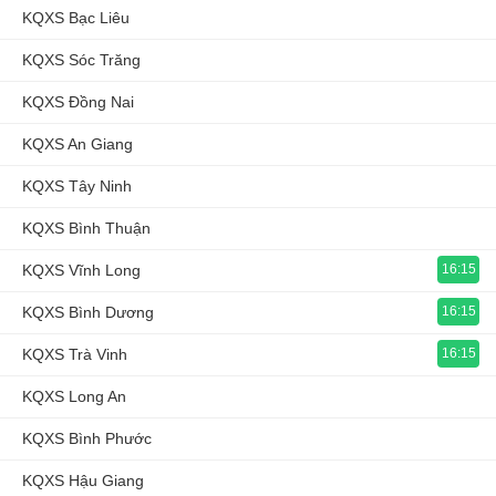
KQXS Bạc Liêu
KQXS Sóc Trăng
KQXS Đồng Nai
KQXS An Giang
KQXS Tây Ninh
KQXS Bình Thuận
KQXS Vĩnh Long
16:15
KQXS Bình Dương
16:15
KQXS Trà Vinh
16:15
KQXS Long An
KQXS Bình Phước
KQXS Hậu Giang