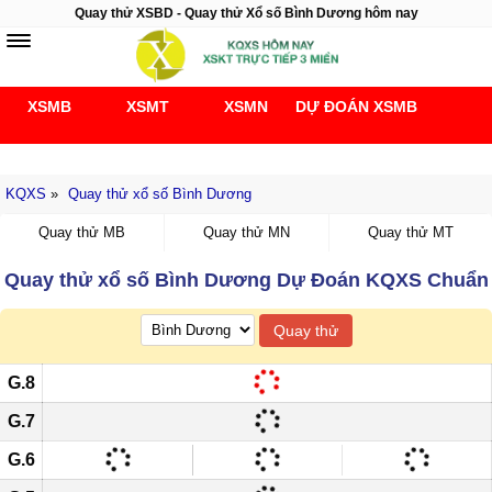
Quay thử XSBD - Quay thử Xổ số Bình Dương hôm nay
XSMB
XSMT
XSMN
DỰ ĐOÁN XSMB
Soi cầu 247
KQXS
»
Quay thử xổ số Bình Dương
Quay thử MB
Quay thử MN
Quay thử MT
Quay thử xổ số Bình Dương Dự Đoán KQXS Chuẩn
Quay thử
G.8
G.7
G.6