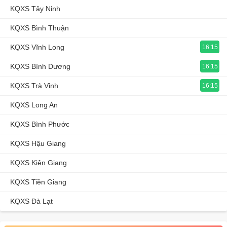
KQXS Tây Ninh
KQXS Bình Thuận
KQXS Vĩnh Long
16:15
KQXS Bình Dương
16:15
KQXS Trà Vinh
16:15
KQXS Long An
KQXS Bình Phước
KQXS Hậu Giang
KQXS Kiên Giang
KQXS Tiền Giang
KQXS Đà Lạt