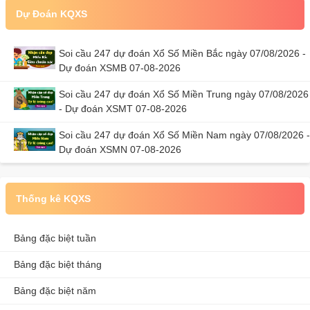
Dự Đoán KQXS
Soi cầu 247 dự đoán Xổ Số Miền Bắc ngày 07/08/2026 -
Dự đoán XSMB 07-08-2026
Soi cầu 247 dự đoán Xổ Số Miền Trung ngày 07/08/2026
- Dự đoán XSMT 07-08-2026
Soi cầu 247 dự đoán Xổ Số Miền Nam ngày 07/08/2026 -
Dự đoán XSMN 07-08-2026
Thống kê KQXS
Bảng đặc biệt tuần
Bảng đặc biệt tháng
Bảng đặc biệt năm