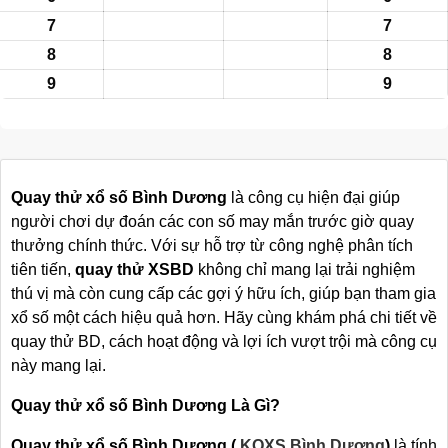
7
7
8
8
9
9
Quay thử xổ số Bình Dương
là công cụ hiện đại giúp
người chơi dự đoán các con số may mắn trước giờ quay
thưởng chính thức. Với sự hỗ trợ từ công nghệ phân tích
tiên tiến,
quay thử XSBD
không chỉ mang lại trải nghiệm
thú vị mà còn cung cấp các gợi ý hữu ích, giúp bạn tham gia
xổ số một cách hiệu quả hơn. Hãy cùng khám phá chi tiết về
quay thử BD, cách hoạt động và lợi ích vượt trội mà công cụ
này mang lại.
Quay thử xổ số Bình Dương Là Gì?
Quay thử xổ số Bình Dương (
KQXS Bình Dương
)
là tính