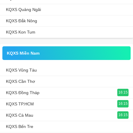
KQXS Quảng Ngãi
KQXS Đắk Nông
KQXS Kon Tum
KQXS Miền Nam
KQXS Vũng Tàu
KQXS Cần Thơ
KQXS Đồng Tháp
16:15
KQXS TP.HCM
16:15
KQXS Cà Mau
16:15
KQXS Bến Tre