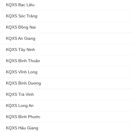
KQXS Bạc Liêu
KQXS Sóc Trăng
KQXS Đồng Nai
KQXS An Giang
KQXS Tây Ninh
KQXS Bình Thuận
KQXS Vĩnh Long
KQXS Bình Dương
KQXS Trà Vinh
KQXS Long An
KQXS Bình Phước
KQXS Hậu Giang