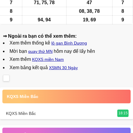
7
71
, 75, 78
47
7
8
08, 38, 78
8
9
94, 94
19, 69
9
⇒ Ngoài ra bạn có thể xem thêm:
Xem thêm thống kê
lô gan Bình Dương
Mời bạn
hôm nay để lấy hên
quay thử MN
Xem thêm
KQXS miền Nam
Xem bảng kết quả
XSMN 30 Ngày
KQXS Miền Bắc
KQXS Miền Bắc
18:15