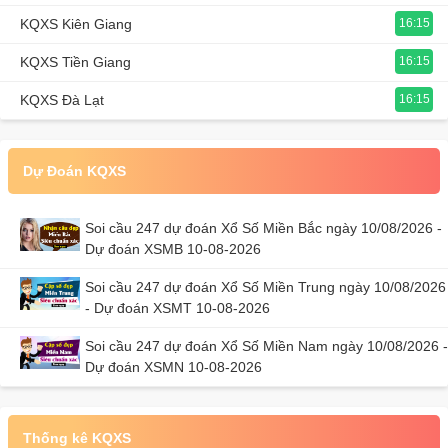
KQXS Kiên Giang
16:15
KQXS Tiền Giang
16:15
KQXS Đà Lạt
16:15
Dự Đoán KQXS
Soi cầu 247 dự đoán Xổ Số Miền Bắc ngày 10/08/2026 -
Dự đoán XSMB 10-08-2026
Soi cầu 247 dự đoán Xổ Số Miền Trung ngày 10/08/2026
- Dự đoán XSMT 10-08-2026
Soi cầu 247 dự đoán Xổ Số Miền Nam ngày 10/08/2026 -
Dự đoán XSMN 10-08-2026
Thống kê KQXS