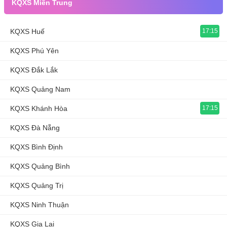
KQXS Miền Trung
KQXS Huế
17:15
KQXS Phú Yên
KQXS Đắk Lắk
KQXS Quảng Nam
KQXS Khánh Hòa
17:15
KQXS Đà Nẵng
KQXS Bình Định
KQXS Quảng Bình
KQXS Quảng Trị
KQXS Ninh Thuận
KQXS Gia Lai