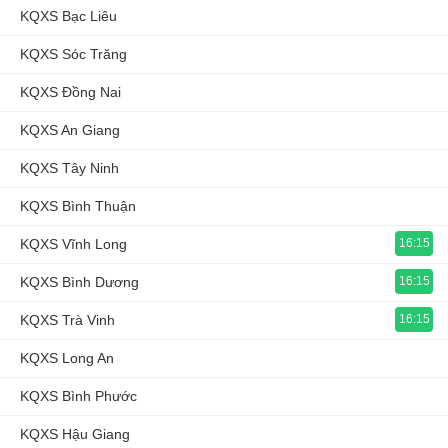
KQXS Bạc Liêu
KQXS Sóc Trăng
KQXS Đồng Nai
KQXS An Giang
KQXS Tây Ninh
KQXS Bình Thuận
KQXS Vĩnh Long
16:15
KQXS Bình Dương
16:15
KQXS Trà Vinh
16:15
KQXS Long An
KQXS Bình Phước
KQXS Hậu Giang