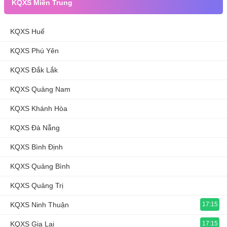
KQXS Miền Trung
KQXS Huế
KQXS Phú Yên
KQXS Đắk Lắk
KQXS Quảng Nam
KQXS Khánh Hòa
KQXS Đà Nẵng
KQXS Bình Định
KQXS Quảng Bình
KQXS Quảng Trị
KQXS Ninh Thuận
17:15
KQXS Gia Lai
17:15