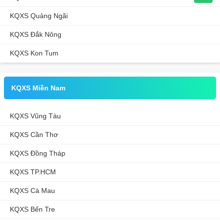
KQXS Quảng Ngãi
KQXS Đắk Nông
KQXS Kon Tum
KQXS Miền Nam
KQXS Vũng Tàu
KQXS Cần Thơ
KQXS Đồng Tháp
KQXS TP.HCM
KQXS Cà Mau
KQXS Bến Tre