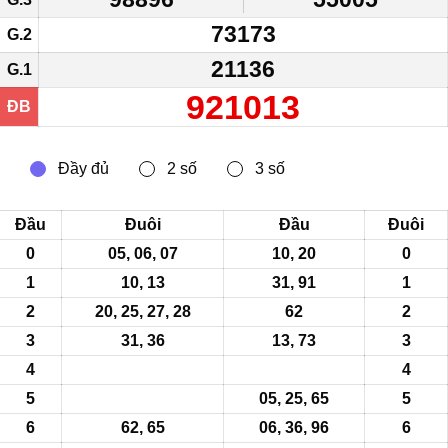
73173
G.2
21136
G.1
921013
ĐB
Đầu
Đuôi
Đầu
Đuôi
0
05, 06, 07
10, 20
0
1
10,
13
31, 91
1
2
20, 25, 27, 28
62
2
3
31, 36
13
, 73
3
4
4
5
05, 25, 65
5
6
62, 65
06, 36, 96
6