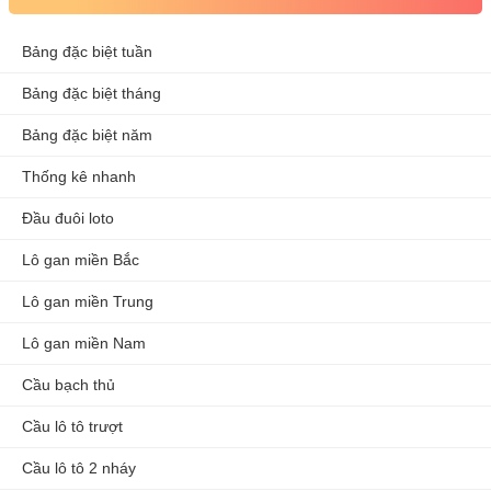
Bảng đặc biệt tuần
Bảng đặc biệt tháng
Bảng đặc biệt năm
Thống kê nhanh
Đầu đuôi loto
Lô gan miền Bắc
Lô gan miền Trung
Lô gan miền Nam
Cầu bạch thủ
Cầu lô tô trượt
Cầu lô tô 2 nháy