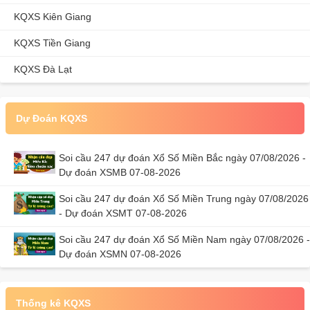
KQXS Kiên Giang
KQXS Tiền Giang
KQXS Đà Lạt
Dự Đoán KQXS
Soi cầu 247 dự đoán Xổ Số Miền Bắc ngày 07/08/2026 -
Dự đoán XSMB 07-08-2026
Soi cầu 247 dự đoán Xổ Số Miền Trung ngày 07/08/2026
- Dự đoán XSMT 07-08-2026
Soi cầu 247 dự đoán Xổ Số Miền Nam ngày 07/08/2026 -
Dự đoán XSMN 07-08-2026
Thống kê KQXS