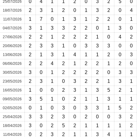
0
4
1
1
2
0
3
2
5
0
25/07/2026
2
3
1
2
0
1
3
2
0
4
18/07/2026
1
7
0
1
3
1
2
2
0
1
11/07/2026
3
1
3
3
2
2
0
1
3
0
04/07/2026
2
2
1
2
2
2
1
0
4
2
27/06/2026
2
3
3
1
0
3
3
3
0
0
20/06/2026
2
1
3
1
4
1
1
2
0
3
13/06/2026
2
2
4
2
1
2
2
1
2
0
06/06/2026
3
0
1
2
2
2
2
0
3
3
30/05/2026
2
3
1
0
3
2
2
1
3
1
23/05/2026
1
0
0
2
3
1
3
5
2
1
16/05/2026
3
5
1
0
2
1
1
3
1
1
09/05/2026
0
1
0
3
0
3
3
1
5
2
02/05/2026
3
3
2
3
0
2
0
0
3
2
25/04/2026
3
0
2
5
2
1
1
1
1
2
18/04/2026
0
2
3
2
1
1
3
4
1
1
11/04/2026