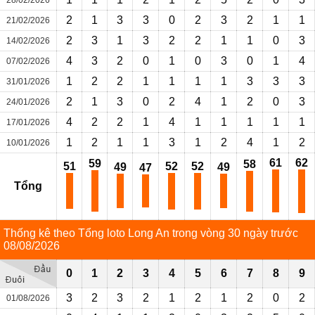
28/02/2026
2
1
3
3
0
2
3
2
1
1
21/02/2026
2
3
1
3
2
2
1
1
0
3
14/02/2026
4
3
2
0
1
0
3
0
1
4
07/02/2026
1
2
2
1
1
1
1
3
3
3
31/01/2026
2
1
3
0
2
4
1
2
0
3
24/01/2026
4
2
2
1
4
1
1
1
1
1
17/01/2026
1
2
1
1
3
1
2
4
1
2
10/01/2026
61
62
59
58
51
52
52
49
49
47
Tổng
Thống kê theo Tổng loto Long An trong vòng 30 ngày trước
08/08/2026
0
1
2
3
4
5
6
7
8
9
3
2
3
2
1
2
1
2
0
2
01/08/2026