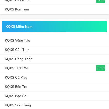
KQXS Đắk Nông
KQXS Kon Tum
KQXS Miền Nam
KQXS Vũng Tàu
KQXS Cần Thơ
KQXS Đồng Tháp
KQXS TP.HCM
16:15
KQXS Cà Mau
KQXS Bến Tre
KQXS Bạc Liêu
KQXS Sóc Trăng