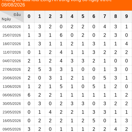
08/08/2026
0
1
2
3
4
5
6
7
8
9
1
3
2
0
2
2
0
4
3
1
01/08/2026
1
3
1
6
0
2
0
2
3
0
25/07/2026
1
3
1
1
2
1
3
1
1
4
18/07/2026
0
1
2
4
1
1
3
2
2
2
11/07/2026
2
1
2
4
3
3
2
1
0
0
04/07/2026
2
5
3
3
1
0
0
1
3
0
27/06/2026
2
0
3
1
2
1
0
5
3
1
20/06/2026
1
2
1
5
1
0
5
1
2
0
13/06/2026
6
2
2
1
1
1
1
1
1
2
06/06/2026
0
3
0
2
3
3
0
3
2
2
30/05/2026
0
1
4
2
2
1
3
3
1
1
23/05/2026
0
2
2
2
1
2
5
0
1
3
16/05/2026
3
2
0
1
1
1
2
2
4
2
09/05/2026