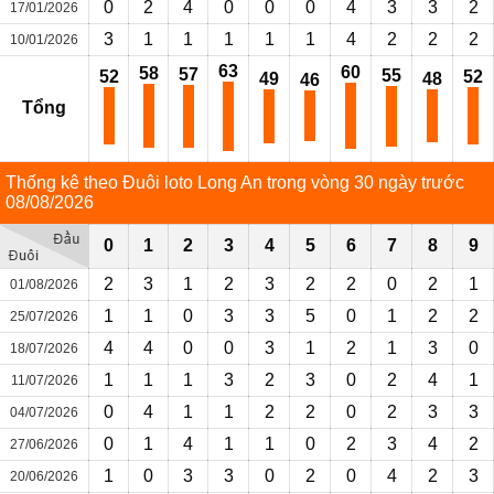
0
2
4
0
0
0
4
3
3
2
17/01/2026
3
1
1
1
1
1
4
2
2
2
10/01/2026
63
60
58
57
55
52
52
49
48
46
Tổng
Thống kê theo Đuôi loto Long An trong vòng 30 ngày trước
08/08/2026
0
1
2
3
4
5
6
7
8
9
2
3
1
2
3
2
2
0
2
1
01/08/2026
1
1
0
3
3
5
0
1
2
2
25/07/2026
4
4
0
0
3
1
2
1
3
0
18/07/2026
1
1
1
3
2
3
0
2
4
1
11/07/2026
0
4
1
1
2
2
0
2
3
3
04/07/2026
0
1
4
1
1
0
2
3
4
2
27/06/2026
1
0
3
3
0
2
0
4
2
3
20/06/2026