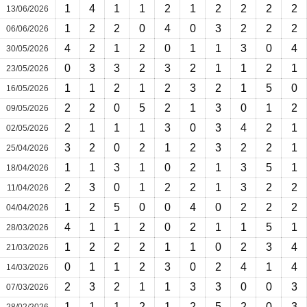
1
4
1
1
2
1
2
2
2
2
13/06/2026
1
2
2
0
4
0
3
2
2
2
06/06/2026
4
2
1
2
0
1
1
3
0
4
30/05/2026
0
3
3
2
3
2
1
1
2
1
23/05/2026
1
1
2
1
2
3
2
1
5
0
16/05/2026
2
2
0
5
2
1
3
0
1
2
09/05/2026
2
1
1
1
3
0
3
4
2
1
02/05/2026
3
2
0
2
1
2
3
2
2
1
25/04/2026
1
1
3
1
0
2
1
3
5
1
18/04/2026
2
3
0
1
2
2
1
3
2
2
11/04/2026
1
2
5
0
0
4
0
2
2
2
04/04/2026
4
1
1
2
0
2
1
1
5
1
28/03/2026
1
2
2
2
1
1
0
2
3
4
21/03/2026
0
1
1
2
3
0
2
4
1
4
14/03/2026
2
3
2
1
1
3
3
0
0
3
07/03/2026
1
1
1
2
1
2
5
2
0
3