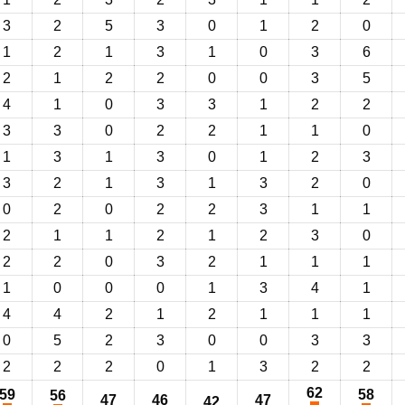
3
2
5
3
0
1
2
0
1
2
1
3
1
0
3
6
2
1
2
2
0
0
3
5
4
1
0
3
3
1
2
2
3
3
0
2
2
1
1
0
1
3
1
3
0
1
2
3
3
2
1
3
1
3
2
0
0
2
0
2
2
3
1
1
2
1
1
2
1
2
3
0
2
2
0
3
2
1
1
1
1
0
0
0
1
3
4
1
4
4
2
1
2
1
1
1
0
5
2
3
0
0
3
3
2
2
2
0
1
3
2
2
62
59
58
56
47
46
47
42