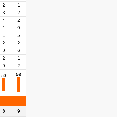
2
1
3
2
4
2
1
0
1
5
2
2
0
6
2
1
0
2
58
50
8
9