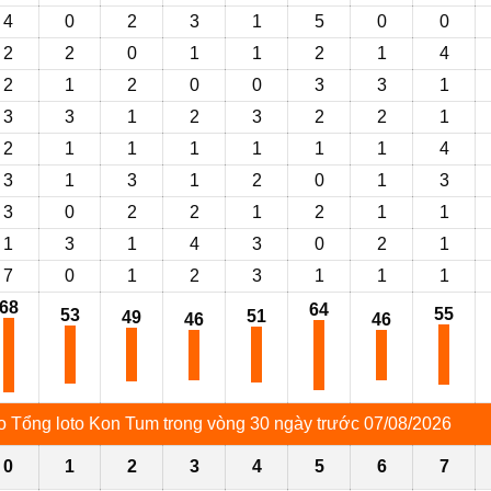
4
0
2
3
1
5
0
0
2
2
0
1
1
2
1
4
2
1
2
0
0
3
3
1
3
3
1
2
3
2
2
1
2
1
1
1
1
1
1
4
3
1
3
1
2
0
1
3
3
0
2
2
1
2
1
1
1
3
1
4
3
0
2
1
7
0
1
2
3
1
1
1
68
64
55
53
51
49
46
46
o Tổng loto Kon Tum trong vòng 30 ngày trước 07/08/2026
0
1
2
3
4
5
6
7