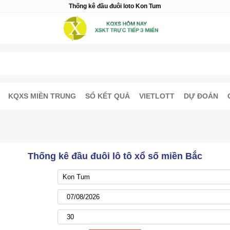
Thống kê đầu đuôi loto Kon Tum
Soi cầu 247
KQXS MIỀN TRUNG
SỔ KẾT QUẢ
VIETLOTT
DỰ ĐOÁN
Thống kê đầu đuôi lô tô xổ số miền Bắc