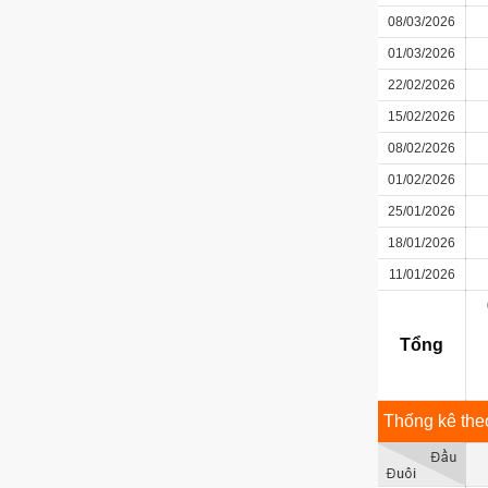
08/03/2026
01/03/2026
22/02/2026
15/02/2026
08/02/2026
01/02/2026
25/01/2026
18/01/2026
11/01/2026
Tổng
Thống kê the