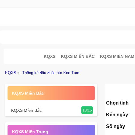
KQXS
KQXS MIỀN BẮC
KQXS MIỀN NAM
KQXS
»
Thống kê đầu đuôi loto Kon Tum
KQXS Miền Bắc
Chọn tỉnh
KQXS Miền Bắc
18:15
Đến ngày
Số ngày
KQXS Miền Trung