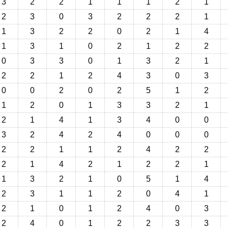
3
2
2
1
1
1
2
1
2
3
0
3
2
2
2
1
1
3
2
2
0
2
1
4
1
3
1
0
2
1
2
2
0
3
3
0
1
3
2
1
2
2
1
2
4
3
0
3
0
0
2
0
2
5
1
2
1
2
0
1
3
3
2
1
2
1
4
1
3
4
0
0
3
2
4
2
4
0
0
0
2
2
1
1
2
4
2
2
2
1
4
2
1
2
2
1
1
3
2
1
0
5
1
4
2
3
1
1
2
0
4
1
2
1
0
1
2
4
0
3
2
4
0
1
2
2
3
3