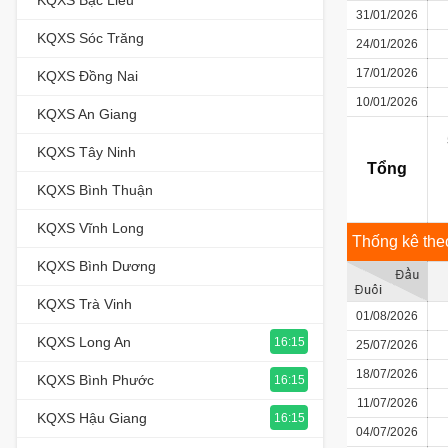
KQXS Bạc Liêu
31/01/2026
KQXS Sóc Trăng
24/01/2026
17/01/2026
KQXS Đồng Nai
10/01/2026
KQXS An Giang
KQXS Tây Ninh
Tổng
KQXS Bình Thuận
KQXS Vĩnh Long
Thống kê the
KQXS Bình Dương
KQXS Trà Vinh
01/08/2026
KQXS Long An
16:15
25/07/2026
18/07/2026
KQXS Bình Phước
16:15
11/07/2026
KQXS Hậu Giang
16:15
04/07/2026