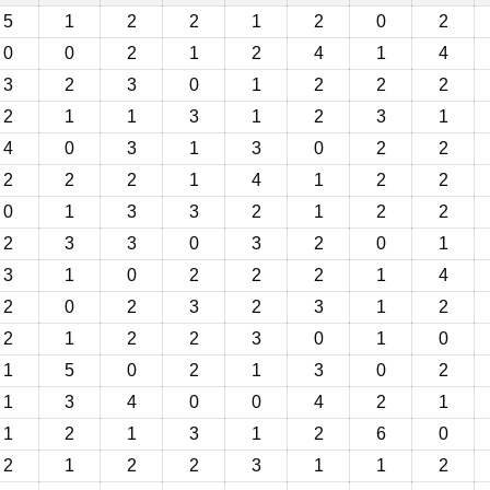
5
1
2
2
1
2
0
2
0
0
2
1
2
4
1
4
3
2
3
0
1
2
2
2
2
1
1
3
1
2
3
1
4
0
3
1
3
0
2
2
2
2
2
1
4
1
2
2
0
1
3
3
2
1
2
2
2
3
3
0
3
2
0
1
3
1
0
2
2
2
1
4
2
0
2
3
2
3
1
2
2
1
2
2
3
0
1
0
1
5
0
2
1
3
0
2
1
3
4
0
0
4
2
1
1
2
1
3
1
2
6
0
2
1
2
2
3
1
1
2