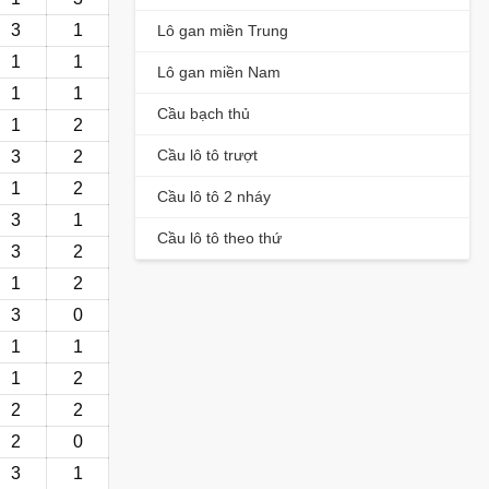
3
1
Lô gan miền Trung
1
1
Lô gan miền Nam
1
1
Cầu bạch thủ
1
2
Cầu lô tô trượt
3
2
1
2
Cầu lô tô 2 nháy
3
1
Cầu lô tô theo thứ
3
2
1
2
3
0
1
1
1
2
2
2
2
0
3
1