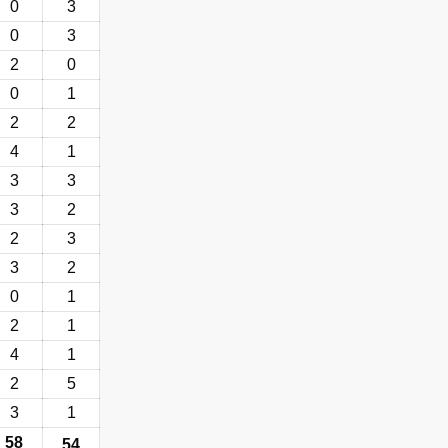
0
3
0
3
2
0
0
1
2
2
4
1
3
3
3
2
2
3
3
2
0
1
2
1
4
1
2
5
3
1
58
54