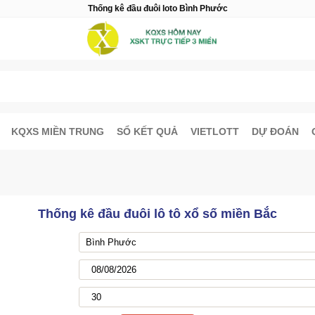
Thống kê đầu đuôi loto Bình Phước
Soi cầu 247
KQXS MIỀN TRUNG
SỔ KẾT QUẢ
VIETLOTT
DỰ ĐOÁN
Thống kê đầu đuôi lô tô xổ số miền Bắc