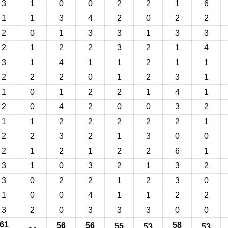
3
1
0
0
2
2
1
6
1
1
3
4
2
0
2
2
2
0
1
3
3
1
3
3
2
1
2
2
3
2
1
4
3
1
4
1
1
2
1
1
2
2
2
0
1
2
3
1
1
0
1
2
2
1
4
1
2
0
4
2
0
0
3
2
1
1
2
2
2
2
2
1
2
2
3
2
1
3
0
0
2
1
2
1
2
2
6
1
3
1
0
3
2
1
3
2
3
0
2
2
1
2
3
0
1
0
0
4
1
1
2
2
3
2
0
3
3
3
0
0
61
58
56
56
55
53
53