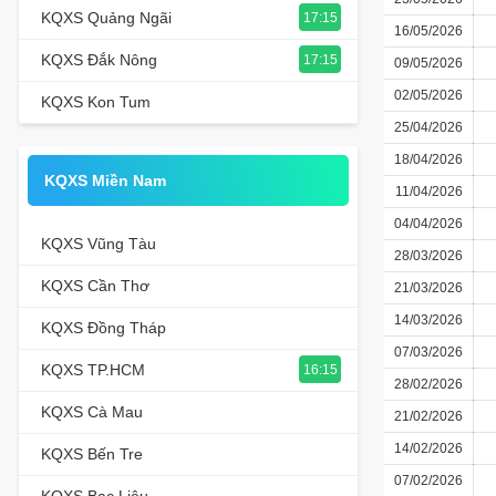
KQXS Quảng Ngãi
17:15
16/05/2026
KQXS Đắk Nông
17:15
09/05/2026
02/05/2026
KQXS Kon Tum
25/04/2026
18/04/2026
KQXS Miền Nam
11/04/2026
04/04/2026
KQXS Vũng Tàu
28/03/2026
KQXS Cần Thơ
21/03/2026
14/03/2026
KQXS Đồng Tháp
07/03/2026
KQXS TP.HCM
16:15
28/02/2026
KQXS Cà Mau
21/02/2026
14/02/2026
KQXS Bến Tre
07/02/2026