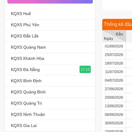
KQXS Huế
Thống kê đầu
KQXS Phú Yên
KQXS Đắk Lắk
01/08/2026
KQXS Quảng Nam
25/07/2026
KQXS Khánh Hòa
18/07/2026
KQXS Đà Nẵng
17:15
11/07/2026
KQXS Bình Định
04/07/2026
27/06/2026
KQXS Quảng Bình
20/06/2026
KQXS Quảng Trị
13/06/2026
KQXS Ninh Thuận
06/06/2026
30/05/2026
KQXS Gia Lai
23/05/2026