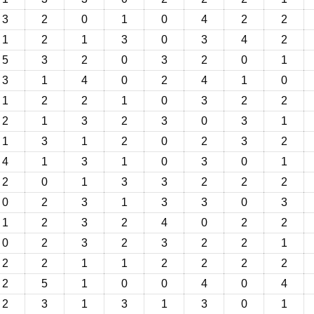
3
2
0
1
0
4
2
2
1
2
1
3
0
3
4
2
5
3
2
0
3
2
0
1
3
1
4
0
2
4
1
0
1
2
2
1
0
3
2
2
2
1
3
2
3
0
3
1
1
3
1
2
0
2
3
2
4
1
3
1
0
3
0
1
2
0
1
3
3
2
2
2
0
2
3
1
3
3
0
3
1
2
3
2
4
0
2
2
0
2
3
2
3
2
2
1
2
2
1
1
2
2
2
2
2
5
1
0
0
4
0
4
2
3
1
3
1
3
0
1