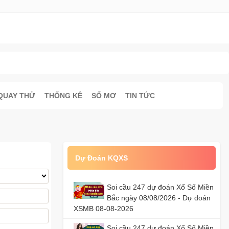
QUAY THỬ
THỐNG KÊ
SỔ MƠ
TIN TỨC
Dự Đoán KQXS
Soi cầu 247 dự đoán Xổ Số Miền
Bắc ngày 08/08/2026 - Dự đoán
XSMB 08-08-2026
Soi cầu 247 dự đoán Xổ Số Miền