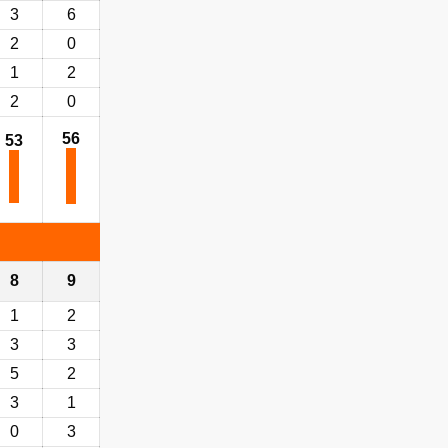
3
6
2
0
1
2
2
0
56
53
8
9
1
2
3
3
5
2
3
1
0
3