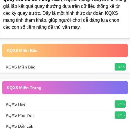
giả lập kết quả quay thưởng dựa trên dữ liệu thống kê từ
các kỳ quay trước. Đây là một hình thức dự đoán
KQXS
mang tính tham khảo, giúp người chơi dễ dàng lựa chọn
các con số tiềm năng để thử vận may.
KQXS Miền Bắc
KQXS Miền Bắc
18:15
KQXS Miền Trung
KQXS Huế
17:15
KQXS Phú Yên
17:15
KQXS Đắk Lắk