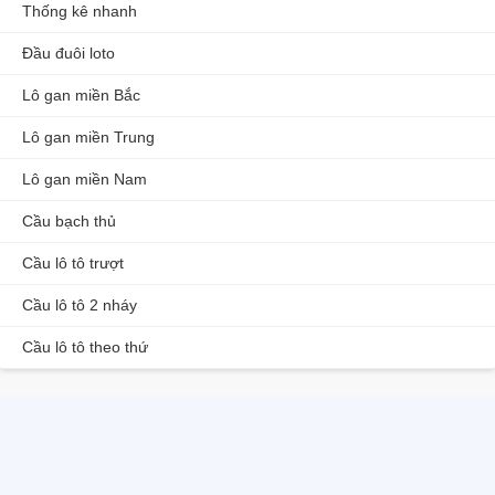
Thống kê nhanh
Đầu đuôi loto
Lô gan miền Bắc
Lô gan miền Trung
Lô gan miền Nam
Cầu bạch thủ
Cầu lô tô trượt
Cầu lô tô 2 nháy
Cầu lô tô theo thứ
F8bet
rổng bạch kim 777
lo top