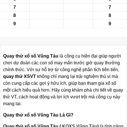
7
7
8
8
9
9
Quay thử xổ số Vũng Tàu
là công cụ hiện đại giúp người
chơi dự đoán các con số may mắn trước giờ quay thưởng
chính thức. Với sự hỗ trợ từ công nghệ phân tích tiên tiến,
quay thử XSVT
không chỉ mang lại trải nghiệm thú vị mà
còn cung cấp các gợi ý hữu ích, giúp bạn tham gia xổ số
một cách hiệu quả hơn. Hãy cùng khám phá chi tiết về quay
thử VT, cách hoạt động và lợi ích vượt trội mà công cụ này
mang lại.
Quay thử xổ số Vũng Tàu Là Gì?
Quay thử xổ số Vũng Tàu (
KQXS Vũng Tàu
)
là tính năng