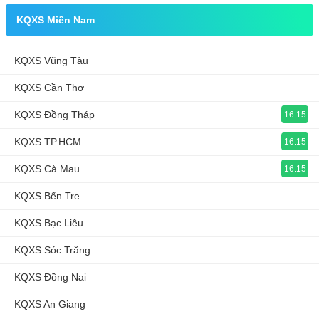
KQXS Miền Nam
KQXS Vũng Tàu
KQXS Cần Thơ
KQXS Đồng Tháp
16:15
KQXS TP.HCM
16:15
KQXS Cà Mau
16:15
KQXS Bến Tre
KQXS Bạc Liêu
KQXS Sóc Trăng
KQXS Đồng Nai
KQXS An Giang