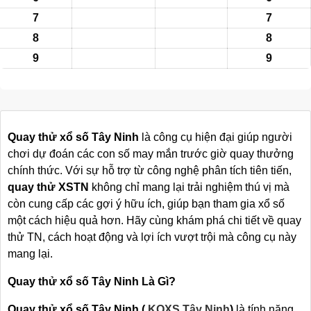
7
7
8
8
9
9
Quay thử xổ số Tây Ninh
là công cụ hiện đại giúp người
chơi dự đoán các con số may mắn trước giờ quay thưởng
chính thức. Với sự hỗ trợ từ công nghệ phân tích tiên tiến,
quay thử XSTN
không chỉ mang lại trải nghiệm thú vị mà
còn cung cấp các gợi ý hữu ích, giúp bạn tham gia xổ số
một cách hiệu quả hơn. Hãy cùng khám phá chi tiết về quay
thử TN, cách hoạt động và lợi ích vượt trội mà công cụ này
mang lại.
Quay thử xổ số Tây Ninh Là Gì?
Quay thử xổ số Tây Ninh (
KQXS Tây Ninh
)
là tính năng