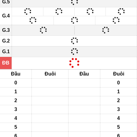
G.5
G.4
G.3
G.2
G.1
ĐB
Đầu
Đuôi
Đầu
Đuôi
0
0
1
1
2
2
3
3
4
4
5
5
6
6