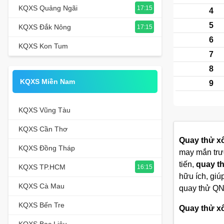
KQXS Quảng Ngãi
17:15
4
5
KQXS Đắk Nông
17:15
6
KQXS Kon Tum
7
8
KQXS Miền Nam
9
KQXS Vũng Tàu
KQXS Cần Thơ
Quay thử x
KQXS Đồng Tháp
may mắn trướ
tiến,
quay 
KQXS TP.HCM
16:15
hữu ích, giú
KQXS Cà Mau
quay thử QNG
KQXS Bến Tre
Quay thử x