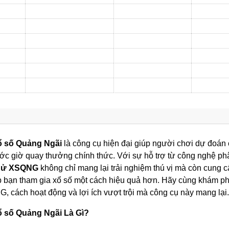
ổ số Quảng Ngãi
là công cụ hiện đại giúp người chơi dự đoán 
c giờ quay thưởng chính thức. Với sự hỗ trợ từ công nghệ phân
thử XSQNG
không chỉ mang lại trải nghiệm thú vị mà còn cung c
p bạn tham gia xổ số một cách hiệu quả hơn. Hãy cùng khám phá
, cách hoạt động và lợi ích vượt trội mà công cụ này mang lại.
ổ số Quảng Ngãi Là Gì?