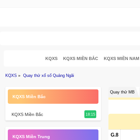
KQXS
KQXS MIỀN BẮC
KQXS MIỀN NAM
KQXS
»
Quay thử xổ số Quảng Ngãi
Quay thử MB
KQXS Miền Bắc
KQXS Miền Bắc
18:15
G.8
KQXS Miền Trung