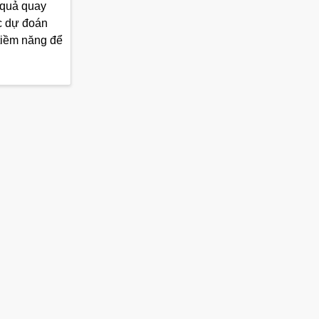
t quả quay
ức dự đoán
tiềm năng để