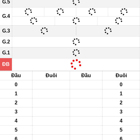
G.5
G.4
G.3
G.2
G.1
ĐB
Đầu
Đuôi
Đầu
Đuôi
0
0
1
1
2
2
3
3
4
4
5
5
6
6