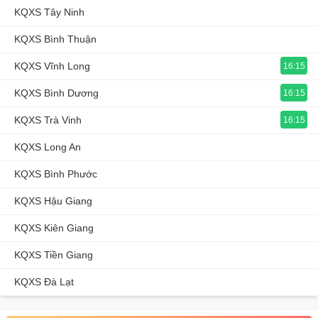
KQXS Tây Ninh
KQXS Bình Thuận
KQXS Vĩnh Long
16:15
KQXS Bình Dương
16:15
KQXS Trà Vinh
16:15
KQXS Long An
KQXS Bình Phước
KQXS Hậu Giang
KQXS Kiên Giang
KQXS Tiền Giang
KQXS Đà Lạt