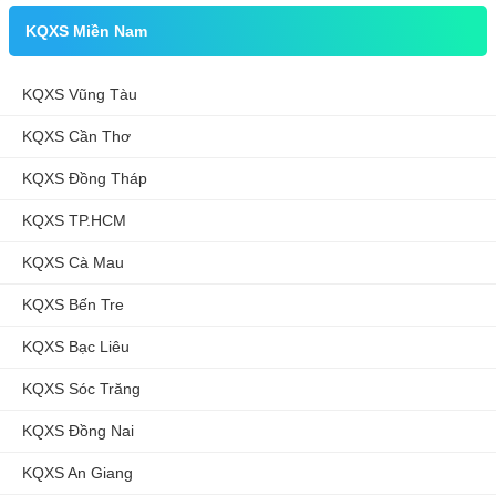
KQXS Miền Nam
KQXS Vũng Tàu
KQXS Cần Thơ
KQXS Đồng Tháp
KQXS TP.HCM
KQXS Cà Mau
KQXS Bến Tre
KQXS Bạc Liêu
KQXS Sóc Trăng
KQXS Đồng Nai
KQXS An Giang