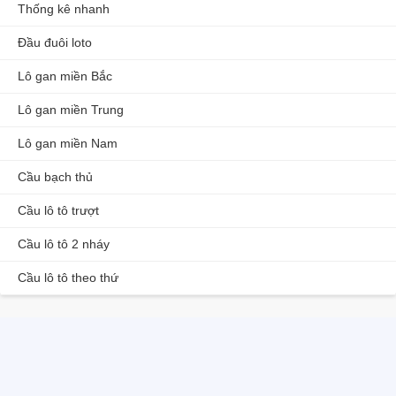
Thống kê nhanh
Đầu đuôi loto
Lô gan miền Bắc
Lô gan miền Trung
Lô gan miền Nam
Cầu bạch thủ
Cầu lô tô trượt
Cầu lô tô 2 nháy
Cầu lô tô theo thứ
F8bet
rổng bạch kim 777
lo top