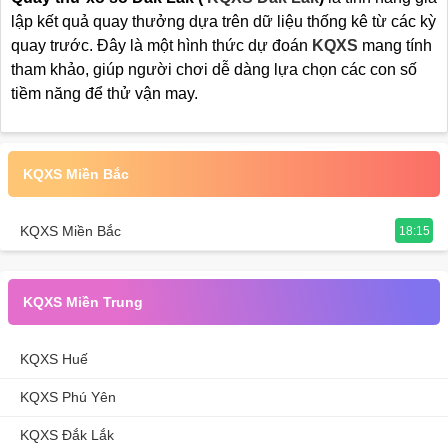
lập kết quả quay thưởng dựa trên dữ liệu thống kê từ các kỳ
quay trước. Đây là một hình thức dự đoán
KQXS
mang tính
tham khảo, giúp người chơi dễ dàng lựa chọn các con số
tiềm năng để thử vận may.
KQXS Miền Bắc
KQXS Miền Bắc
18:15
KQXS Miền Trung
KQXS Huế
KQXS Phú Yên
KQXS Đắk Lắk