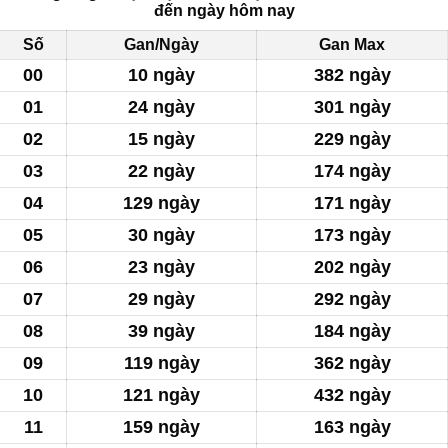
đến ngày hôm nay
Số
Gan/Ngày
Gan Max
00
10
ngày
382
ngày
01
24
ngày
301
ngày
02
15
ngày
229
ngày
03
22
ngày
174
ngày
04
129
ngày
171
ngày
05
30
ngày
173
ngày
06
23
ngày
202
ngày
07
29
ngày
292
ngày
08
39
ngày
184
ngày
09
119
ngày
362
ngày
10
121
ngày
432
ngày
11
159
ngày
163
ngày