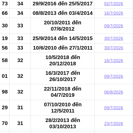
73
34
29/9/2016
đến
25/5/2017
02/7/2026
66
34
08/8/2013
đến
03/4/2014
16/7/2026
20/10/2011
đến
30
33
09/7/2026
07/6/2012
19
33
25/9/2014
đến
14/5/2015
30/7/2026
56
33
10/6/2010
đến
27/1/2011
30/7/2026
10/5/2018
đến
58
32
16/7/2026
20/12/2018
16/3/2017
đến
01
32
09/7/2026
26/10/2017
22/11/2018
đến
98
32
06/8/2026
04/7/2019
07/10/2010
đến
29
31
09/7/2026
12/5/2011
28/2/2013
đến
70
31
23/7/2026
03/10/2013