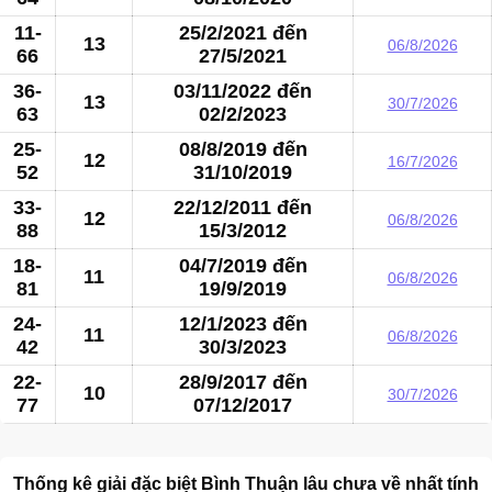
11-
25/2/2021
đến
13
06/8/2026
66
27/5/2021
36-
03/11/2022
đến
13
30/7/2026
63
02/2/2023
25-
08/8/2019
đến
12
16/7/2026
52
31/10/2019
33-
22/12/2011
đến
12
06/8/2026
88
15/3/2012
18-
04/7/2019
đến
11
06/8/2026
81
19/9/2019
24-
12/1/2023
đến
11
06/8/2026
42
30/3/2023
22-
28/9/2017
đến
10
30/7/2026
77
07/12/2017
Thống kê giải đặc biệt Bình Thuận lâu chưa về nhất tính