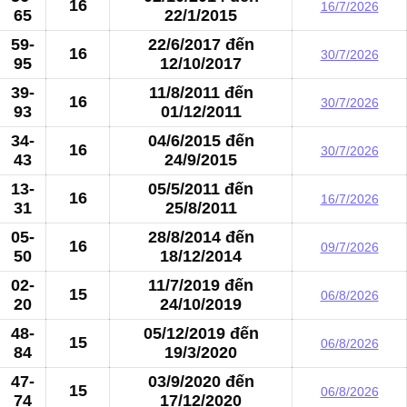
16
16/7/2026
65
22/1/2015
59-
22/6/2017
đến
16
30/7/2026
95
12/10/2017
39-
11/8/2011
đến
16
30/7/2026
93
01/12/2011
34-
04/6/2015
đến
16
30/7/2026
43
24/9/2015
13-
05/5/2011
đến
16
16/7/2026
31
25/8/2011
05-
28/8/2014
đến
16
09/7/2026
50
18/12/2014
02-
11/7/2019
đến
15
06/8/2026
20
24/10/2019
48-
05/12/2019
đến
15
06/8/2026
84
19/3/2020
47-
03/9/2020
đến
15
06/8/2026
74
17/12/2020