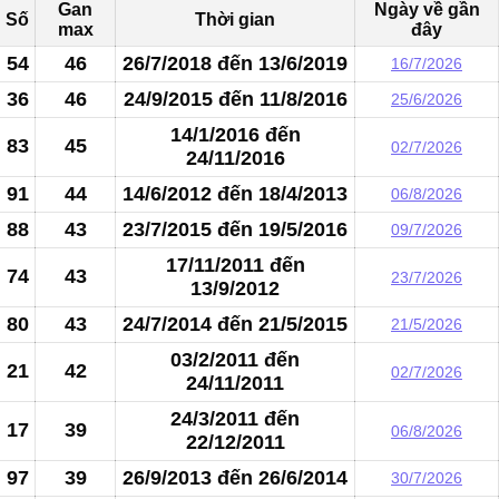
Gan
Ngày về gần
Số
Thời gian
max
đây
54
46
26/7/2018
đến
13/6/2019
16/7/2026
36
46
24/9/2015
đến
11/8/2016
25/6/2026
14/1/2016
đến
83
45
02/7/2026
24/11/2016
91
44
14/6/2012
đến
18/4/2013
06/8/2026
88
43
23/7/2015
đến
19/5/2016
09/7/2026
17/11/2011
đến
74
43
23/7/2026
13/9/2012
80
43
24/7/2014
đến
21/5/2015
21/5/2026
03/2/2011
đến
21
42
02/7/2026
24/11/2011
24/3/2011
đến
17
39
06/8/2026
22/12/2011
97
39
26/9/2013
đến
26/6/2014
30/7/2026