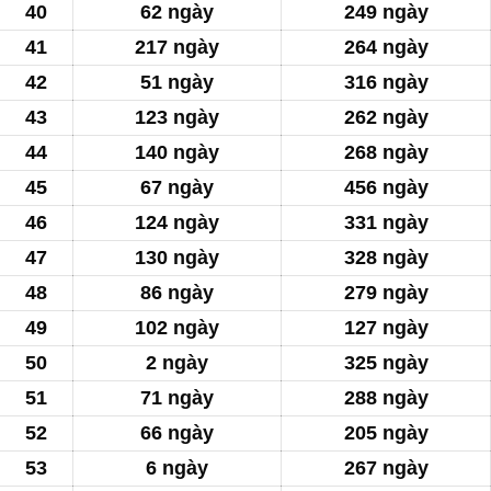
40
62
ngày
249
ngày
41
217
ngày
264
ngày
42
51
ngày
316
ngày
43
123
ngày
262
ngày
44
140
ngày
268
ngày
45
67
ngày
456
ngày
46
124
ngày
331
ngày
47
130
ngày
328
ngày
48
86
ngày
279
ngày
49
102
ngày
127
ngày
50
2
ngày
325
ngày
51
71
ngày
288
ngày
52
66
ngày
205
ngày
53
6
ngày
267
ngày