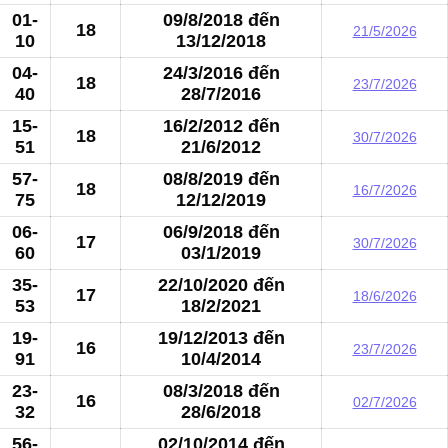
01-
09/8/2018
đến
18
21/5/2026
10
13/12/2018
04-
24/3/2016
đến
18
23/7/2026
40
28/7/2016
15-
16/2/2012
đến
18
30/7/2026
51
21/6/2012
57-
08/8/2019
đến
18
16/7/2026
75
12/12/2019
06-
06/9/2018
đến
17
30/7/2026
60
03/1/2019
35-
22/10/2020
đến
17
18/6/2026
53
18/2/2021
19-
19/12/2013
đến
16
23/7/2026
91
10/4/2014
23-
08/3/2018
đến
16
02/7/2026
32
28/6/2018
56-
02/10/2014
đến