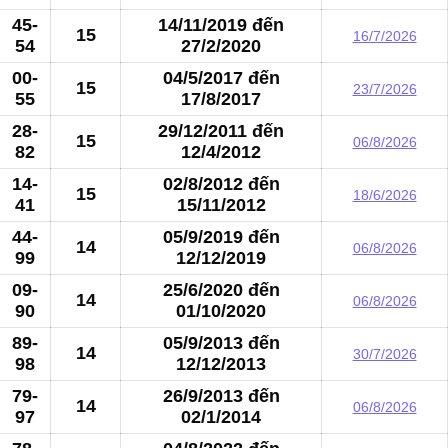
45-
14/11/2019
đến
15
16/7/2026
54
27/2/2020
00-
04/5/2017
đến
15
23/7/2026
55
17/8/2017
28-
29/12/2011
đến
15
06/8/2026
82
12/4/2012
14-
02/8/2012
đến
15
18/6/2026
41
15/11/2012
44-
05/9/2019
đến
14
06/8/2026
99
12/12/2019
09-
25/6/2020
đến
14
06/8/2026
90
01/10/2020
89-
05/9/2013
đến
14
30/7/2026
98
12/12/2013
79-
26/9/2013
đến
14
06/8/2026
97
02/1/2014