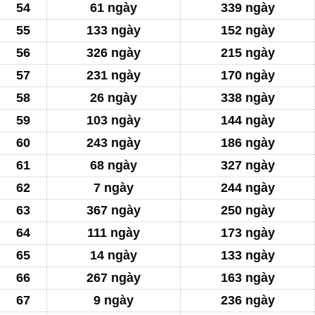
54
61
ngày
339
ngày
55
133
ngày
152
ngày
56
326
ngày
215
ngày
57
231
ngày
170
ngày
58
26
ngày
338
ngày
59
103
ngày
144
ngày
60
243
ngày
186
ngày
61
68
ngày
327
ngày
62
7
ngày
244
ngày
63
367
ngày
250
ngày
64
111
ngày
173
ngày
65
14
ngày
133
ngày
66
267
ngày
163
ngày
67
9
ngày
236
ngày